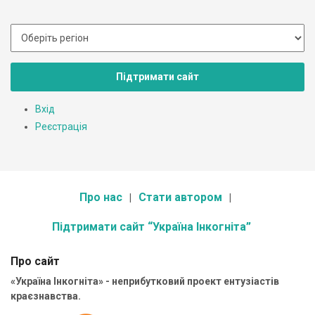
Підтримати сайт
Вхід
Реєстрація
Про нас
Стати автором
Підтримати сайт “Україна Інкогніта”
Про сайт
«Україна Інкогніта» - неприбутковий проект ентузіастів
краєзнавства.