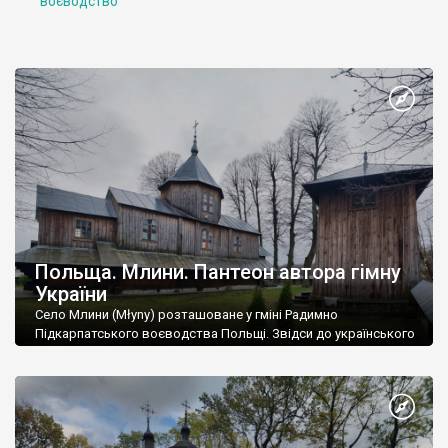
воєводство
Польща. Млини. Пантеон автора гімну
України
Село Млини (Młyny) розташоване у гміні Радимно
Підкарпатського воєводства Польщі. Звідси до українського
кордону всього чотири кілометри.