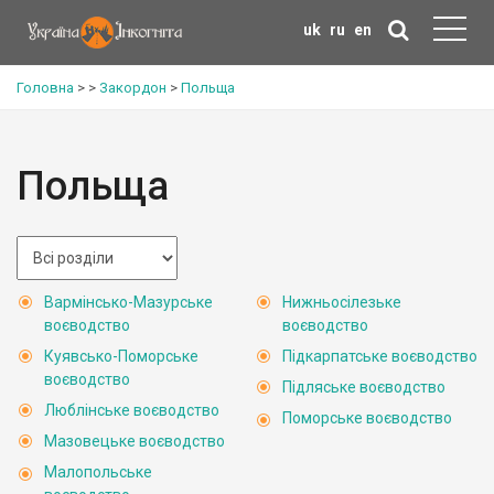
uk
ru
en
Головна
>
>
Закордон
>
Польща
Польща
Вармінсько-Мазурське
Нижньосілезьке
воєводство
воєводство
Куявсько-Поморське
Підкарпатське воєводство
воєводство
Підляське воєводство
Люблінське воєводство
Поморське воєводство
Мазовецьке воєводство
Малопольське