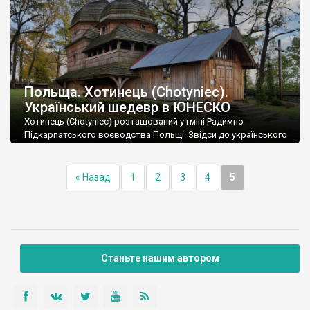
Польща. Хотинець (Chotyniec).
Український шедевр в ЮНЕСКО
Хотинець (Chotyniec) розташований у гміні Радимно
Підкарпатського воєводства Польщі. Звідси до українського
кордону (переїзд Корчова - Краковець) близько 10 км.
« Назад
1
2
3
4
5
Станьте нашим автором