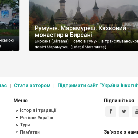
Румунія. Марамуреш. Казковий
монастир в Бирсані
унською
Бирсана (Bârsana) – село в Румунії, в трансільвансько
а
повіті Марамуреш (județul Maramureș).
Румунія?
. Так я
унське
нас
Стати автором
Підтримати сайт “Україна Інкогні
Меню
Підпишіться
Історія і традиції
Регіони України
Тури
Зв'язок з нам
Пам'ятки