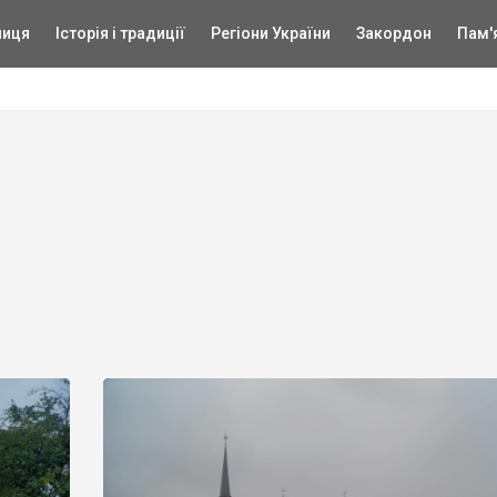
ниця
Історія і традиції
Регіони України
Закордон
Пам'