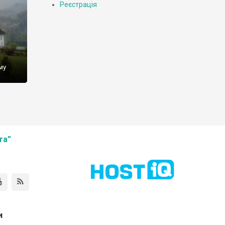
Реєстрація
му
та”
и