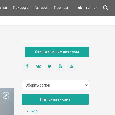
ятки
Природа
Галереї
Про нас
uk
ru
en
Станьте нашим автором
Підтримати сайт
Вхід