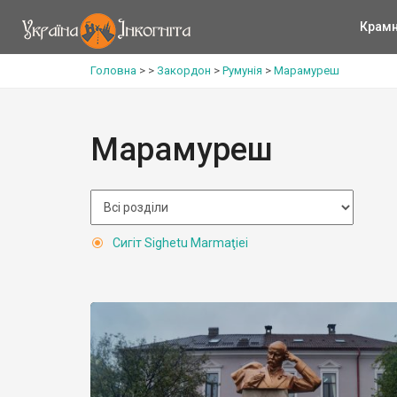
Крам
Головна
>
>
Закордон
>
Румунія
>
Марамуреш
Марамуреш
Сигіт Sighetu Marmaţiei