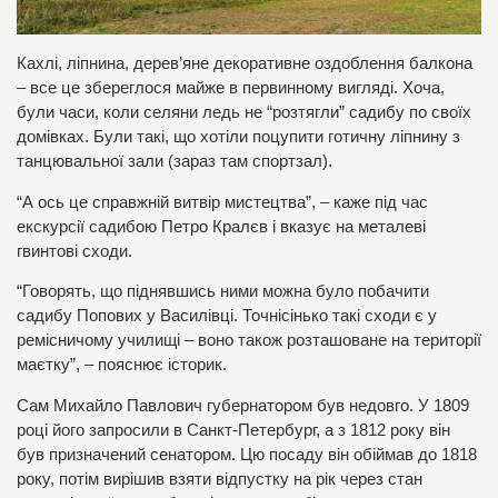
Кахлі, ліпнина, дерев’яне декоративне оздоблення балкона
– все це збереглося майже в первинному вигляді. Хоча,
були часи, коли селяни ледь не “розтягли” садибу по своїх
домівках. Були такі, що хотіли поцупити готичну ліпнину з
танцювальної зали (зараз там спортзал).
“А ось це справжній витвір мистецтва”, – каже під час
екскурсії садибою Петро Кралєв і вказує на металеві
гвинтові сходи.
“Говорять, що піднявшись ними можна було побачити
садибу Попових у Василівці. Точнісінько такі сходи є у
ремісничому училищі – воно також розташоване на території
маєтку”, – пояснює історик.
Сам Михайло Павлович губернатором був недовго. У 1809
році його запросили в Санкт-Петербург, а з 1812 року він
був призначений сенатором. Цю посаду він обіймав до 1818
року, потім вирішив взяти відпустку на рік через стан