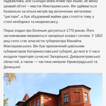
надважлива, але сьогодні мова йтиме про інший, не менш
цікавий об’єкт – маєток Миклашевських. Він здіймається
буквально за кілька метрів від величезних металевих
“цистерн”, а був збудований майже два століття тому у
стилі необароко та неоренесансу.
Перші згадки про Біленьке датуються 1770 роком. Його
засновниками вважаються запорізькі козаки і селяни. У 1802
році село стає власністю губернатора Михайла
Миклашевського. Він був призначений цивільним
губернатором Катеринославської губернії, до якої в ті часи
входили територія сучасної Запорізької, Дніпропетровської
областей, а також — частина нинішніх Кіровоградської та
Донецької.