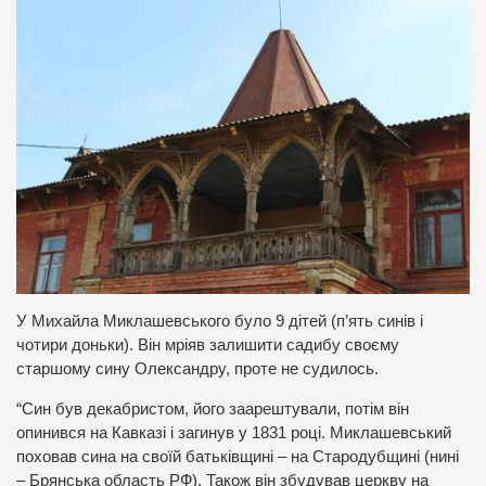
У Михайла Миклашевського було 9 дітей (п’ять синів і
чотири доньки). Він мріяв залишити садибу своєму
старшому сину Олександру, проте не судилось.
“Син був декабристом, його заарештували, потім він
опинився на Кавказі і загинув у 1831 році. Миклашевський
поховав сина на своїй батьківщині – на Стародубщині (нині
– Брянська область РФ). Також він збудував церкву на