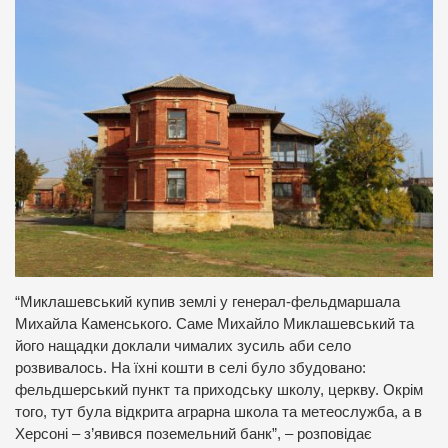
“Миклашевський купив землі у генерал-фельдмаршала
Михайла Каменського. Саме Михайло Миклашевський та
його нащадки доклали чималих зусиль аби село
розвивалось. На їхні кошти в селі було збудовано:
фельдшерський пункт та приходську школу, церкву. Окрім
того, тут була відкрита аграрна школа та метеослужба, а в
Херсоні – з’явився поземельний банк”, – розповідає