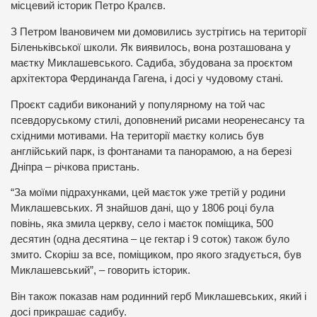
місцевий історик Петро Кралєв.
З Петром Івановичем ми домовились зустрітись на території
Біленьківської школи. Як виявилось, вона розташована у
маєтку Миклашевського. Садиба, збудована за проєктом
архітектора Фердинанда Гагена, і досі у чудовому стані.
Проєкт садиби виконаний у популярному на той час
псевдоруському стилі, доповнений рисами неоренесансу та
східними мотивами. На території маєтку колись був
англійський парк, із фонтанами та панорамою, а на березі
Дніпра – річкова пристань.
“За моїми підрахунками, цей маєток уже третій у родини
Миклашевських. Я знайшов дані, що у 1806 році була
повінь, яка змила церкву, село і маєток поміщика, 500
десятин (одна десятина – це гектар і 9 соток) також було
змито. Скоріш за все, поміщиком, про якого згадується, був
Миклашевський”, – говорить історик.
Він також показав нам родинний герб Миклашевських, який і
досі прикрашає садибу.