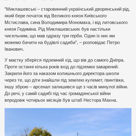
“Миклашевські – старовинний український дворянський рід,
який бере початок від Великого князя Київського
Мстислава, сина Володимира Мономаха, і від литовського
князя Гедиміна. Рід Миклашевських був настільки
чисельним, що мав одразу три герби. Один із них ми
можемо бачити на будівлі садиби”, – розповідає Петро
Іванович.
У маєтку зберігся підземний хід, що вів до самого Дніпра.
Проте останні кілька років вхід до підземки заварений.
Закрили його за наказом колишнього директора школи
через те, що діти знайшли під землею кулемет, гвинтівки,
іншу зброю – арсенал залишився ще з часів минулої війни.
До речі, у самій садибі під час громадянської війни
впродовж чотирьох місяців був штаб Нестора Махна.