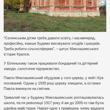
“Селянським дітям треба давати освіту, і насамперед,
професійну, інакше будемо виховувати злодіїв і шахраїв.
Треба робити сільгоспферми”, – цитує Миклашевського
історик Кралєв.
У Біленькому також працювали бондарний та дігтярний
заводи, салотопне підприємство.
Павло Миклашевський збудував у селі церкву, у якій і був
похований. Однак у 1939 році церкву знищили, а останки
Павла викинули на смітник.
Тривалий час у будинку Миклашевських розташовувалась
школа, після революції 1917 року й аж до 2005-го там була
швейна майстерня. Наразі одне з приміщень знову віддали