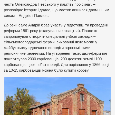
честь Олександра Невського у пам’ять про сина”, –
розповідає історик і додає, що маєток лишився двом іншим
синам – Андрію і Павлові.
До речі, саме Андрій брав участь у підготовці та проведені
реформи 1861 року (скасування кріпацтва). Павло ж
запропонував створити спеціальні учбові заклади –
сільськогосподарські ферми, вихованці яких могли у
майбутньому одночасно володіти агрономічними і
ремісничими знаннями. На утворення таких шкіл-ферм він
пожертвував 2000 карбованців, 200 десятин землі і 100
карбованців щорічної стипендії. Для порівняння у 1866 році
за 10-15 карбованців можна було купити корову.