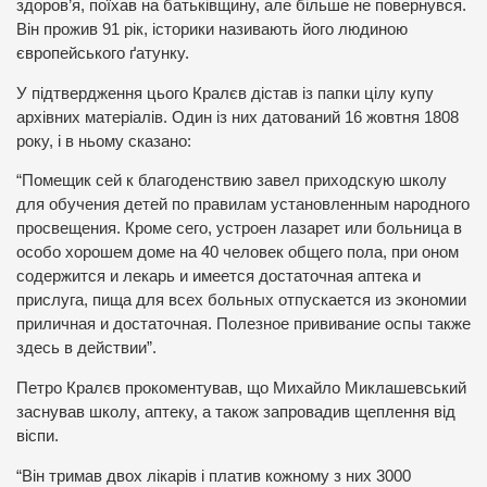
здоров’я, поїхав на батьківщину, але більше не повернувся.
Він прожив 91 рік, історики називають його людиною
європейського ґатунку.
У підтвердження цього Кралєв дістав із папки цілу купу
архівних матеріалів. Один із них датований 16 жовтня 1808
року, і в ньому сказано:
“Помещик сей к благоденствию завел приходскую школу
для обучения детей по правилам установленным народного
просвещения. Кроме сего, устроен лазарет или больница в
особо хорошем доме на 40 человек общего пола, при оном
содержится и лекарь и имеется достаточная аптека и
прислуга, пища для всех больных отпускается из экономии
приличная и достаточная. Полезное прививание оспы также
здесь в действии”.
Петро Кралєв прокоментував, що Михайло Миклашевський
заснував школу, аптеку, а також запровадив щеплення від
віспи.
“Він тримав двох лікарів і платив кожному з них 3000