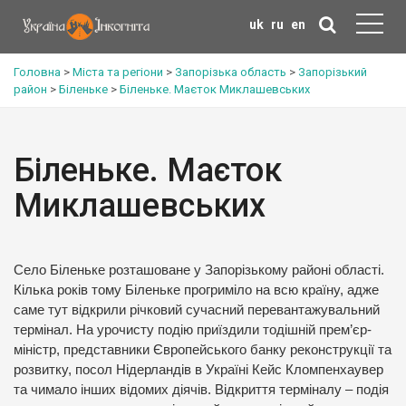
uk
ru
en
Головна
>
Міста та регіони
>
Запорізька область
>
Запорізький
район
>
Біленьке
>
Біленьке. Маєток Миклашевських
Біленьке. Маєток
Миклашевських
Село Біленьке розташоване у Запорізькому районі області.
Кілька років тому Біленьке прогриміло на всю країну, адже
саме тут відкрили річковий сучасний перевантажувальний
термінал. На урочисту подію приїздили тодішній прем’єр-
міністр, представники Європейського банку реконструкції та
розвитку, посол Нідерландів в Україні Кейс Кломпенхаувер
та чимало інших відомих діячів. Відкриття терміналу – подія