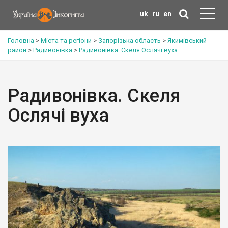
uk
ru
en
Головна
>
Міста та регіони
>
Запорізька область
>
Якимівський
район
>
Радивонівка
>
Радивонівка. Скеля Ослячі вуха
Радивонівка. Скеля
Ослячі вуха