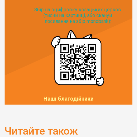
Збір на оцифровку козацьких церков
(тисни на картинці, або скануй
посилання на збір monobank):
Наші благодійники
Читайте також