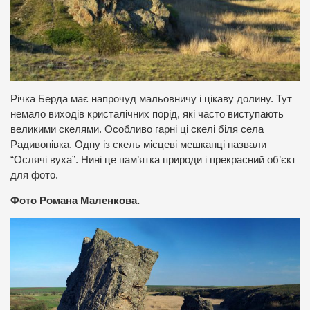
Річка Берда має напрочуд мальовничу і цікаву долину. Тут
немало виходів кристалічних порід, які часто виступають
великими скелями. Особливо гарні ці скелі біля села
Радивонівка. Одну із скель місцеві мешканці назвали
“Ослячі вуха”. Нині це пам’ятка природи і прекрасний об’єкт
для фото.
Фото Романа Маленкова.