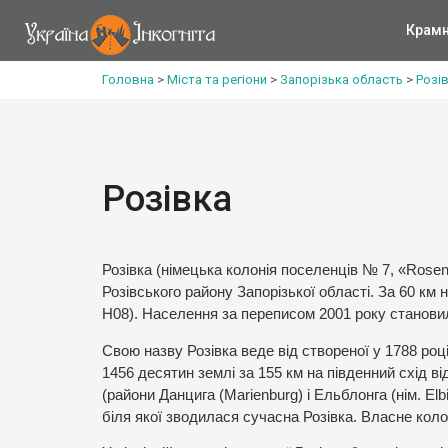
Крам
Головна
>
Міста та регіони
>
Запорізька область
>
Розі
Розівка
Розівка (німецька колонія поселенців № 7, «Rose
Розівського району Запорізької області. За 60 км 
Н08). Населення за переписом 2001 року станови
Свою назву Розівка веде від створеної у 1788 роц
1456 десятин землі за 155 км на південний схід в
(райони Данцига (Marienburg) і Ельблонга (нім. Elb
біля якої зводилася сучасна Розівка. Власне кол