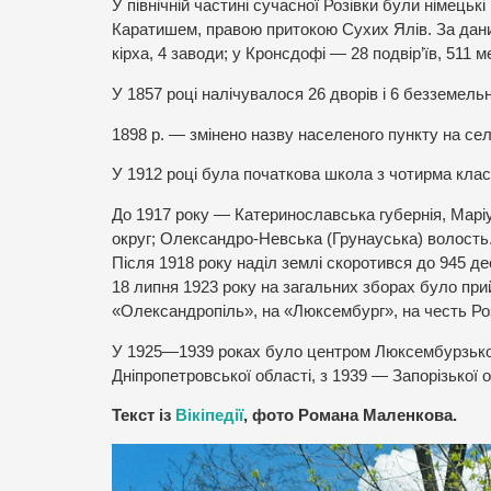
У північній частині сучасної Розівки були німець
Каратишем, правою притокою Сухих Ялів. За даним
кірха, 4 заводи; у Кронсдофі — 28 подвір’їв, 511 
У 1857 році налічувалося 26 дворів і 6 безземельн
1898 р. — змінено назву населеного пункту на сел
У 1912 році була початкова школа з чотирма клас
До 1917 року — Катеринославська губернія, Марі
округ; Олександро-Невська (Грунауська) волость
Після 1918 року наділ землі скоротився до 945 де
18 липня 1923 року на загальних зборах було при
«Олександропіль», на «Люксембург», на честь Ро
У 1925—1939 роках було центром Люксембурзького
Дніпропетровської області, з 1939 — Запорізької о
Текст із
Вікіпедії
, фото Романа Маленкова.