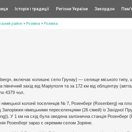
ниця
Історія і традиції
Регіони України
Закордон
Пам'
вський район
>
Розівка
>
Розівка
nberg», включає колишнє село Грунау) — селище міського типу, 
на північний захід від Маріуполя та за 172 км від облцентру (авт
ло 4379 чол.
і німецької колонії поселенців № 7, Розенберг (Rosenberg) на пло
ід Запоріжжя німецькими переселенцями (26 сімей) із Західної Пру
ing)). У 1 км на схід була зведена залізнична станція Розенберг (
онія Розенберг зараз є окремим селом Зоряне.