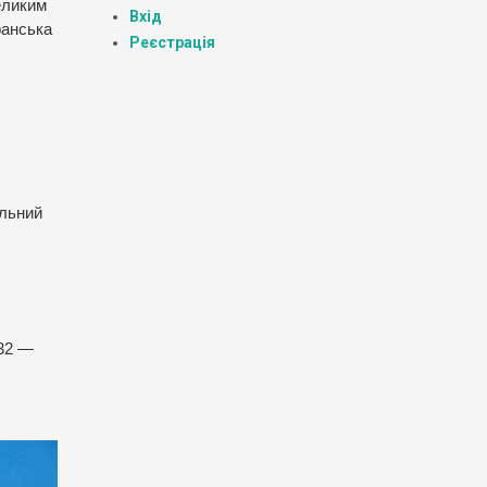
Великим
Вхід
ранська
Реєстрація
альний
932 —