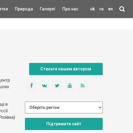
ятки
Природа
Галереї
Про нас
uk
ru
en
Станьте нашим автором
центр
ошлях
щі в
ссії
Розівка)
Підтримати сайт