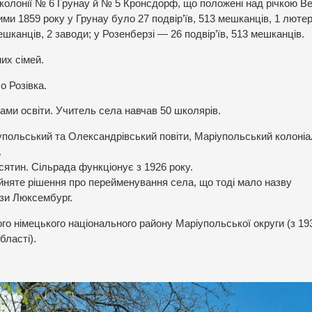
кі колонії № 6 Грунау й № 5 Кронсдорф, що положені над річкою 
и 1859 року у Грунау було 27 подвір’їв, 513 мешканців, 1 люте
мешканців, 2 заводи; у Розенберзі — 26 подвір’їв, 513 мешканців.
их сімей.
о Розівка.
ами освіти. Учитель села навчав 50 школярів.
упольський та Олександрівський повіти, Маріупольський колоні
.
сятин. Сільрада функціонує з 1926 року.
йняте рішення про перейменування села, що тоді мало назву
зи Люксембург.
 німецького національного району Маріупольської округи (з 1
бласті).