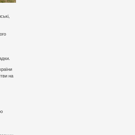
ські,
ого
адки.
країни
итви на
ро