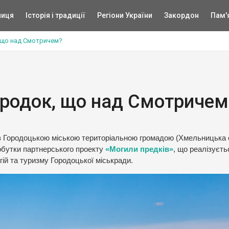
ниця
Історія і традиції
Регіони України
Закордон
Пам'
, що над Смотричем?
ородок, що над Смотричем
є з Городоцькою міською територіальною громадою (Хмельницька о
бутки партнерського проекту
«Могили предків»
, що реалізуєть
гій та туризму Городоцької міськради.