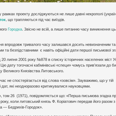
у рамках проекту досліджуються не лише давні некрополі (україн
ток
, що трапляються під час виїздів.
амого
Городка
. Звісно не всій, а лише питанню часу виникнення ць
нення впродовж тривалого часу залишався досить невизначеним та
и та безпідставними є навіть офіційні дати першої письмової зг
ід 20 липня 2001 року №878 в списку історичних населених міст У
 Цю дату тогочасні кабмінівські «специ» чомусь прив’язали до б
ду Великого Князівства Литовського.
ас не спостерігається від слова «зовсім». Зауважимо, що у тій
і дат, які неодноразово критикувалися науковцями.
Р», том 26 (1971), повідомляється що: «Перша письмова згадка п
року, коли литовський князь Ф. Коріатович передав його разом з
ва — Бедрихів-Городок».