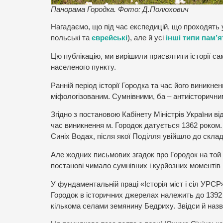
Панорама Городка. Фото: Д.Полюхович
Нагадаємо, що під час експедицій, що проходять 
польські та
єврейські
), але й усі
інші типи пам’я
Цю публікацію, ми вирішили присвятити історії с
населеного пункту.
Ранній період історії Городка та час його виник
міфологізованим. Сумнівними, ба – антиісторичним
Згідно з постановою Кабінету Міністрів України в
час виникнення м. Городок датується 1362 роком.
Синіх Водах, після якої Поділля увійшло до скла
Але жодних письмових згадок про Городок на той ч
постанові чимало сумнівних і курйозних моментів 
У фундаментальній праці «Історія міст і сіл УРС
Городок в історичних джерелах належить до 1392 
кількома селами земянину Бедриху. Звідси й наз