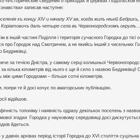
ого «Исторические сведения о приходах и церквах Подольской е
єзнавства» записав наступне:
еленія къ концу XIV и началу XV вв, когда жилъ нѣкій Бедрихъ,
ъ Коріатовичъ далъ четыре села въ Червоногродскомъ округѣ
 в іншій частині Поділля і територія сучасного Городка до тієї о
ся про Городок над Смотричем, а не якийсь інший з чисельних Го
о Бедриківці.
жче за течією Дністра, у самому серці колишньої Червоногородс
 за кілька кілометрів від нього є ще й село з назвою Бедриківці!
ь між цими Городками – більше сотні кілометрів.
, попри те й досі кочує по аматорських публікаціях.
сії відійшов.
чність топоніму і наявність одразу декількох поселень з назво
ьмової згадки Городка у науковому середовищі досі дискутується
одків йдеться.
давніх архівах період історії Городка до XVІ століття суцільна