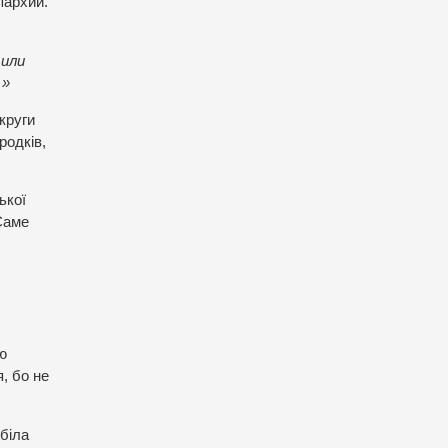
пархии.
 или
…»
круги
родків,
ької
 Саме
ю
, бо не
 біла