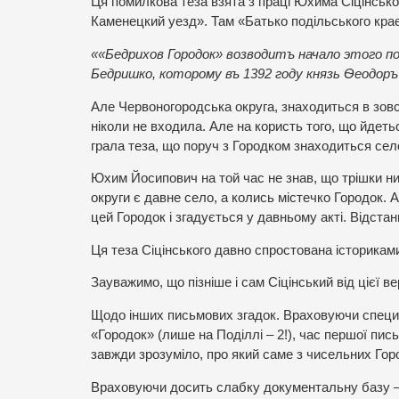
Ця помилкова теза взята з праці Юхима Сіцінськ
Каменецкий уезд». Там «Батько подільського кра
««Бедрихов Городок» возводитъ начало этого пос
Бедришко, которому въ 1392 году князь Ѳеодор
Але Червоногородська округа, знаходиться в зовсім
ніколи не входила. Але на користь того, що йдеть
грала теза, що поруч з Городком знаходиться сел
Юхим Йосипович на той час не знав, що трішки ни
округи є давне село, а колись містечко Городок. А
цей Городок і згадується у давньому акті. Відстан
Ця теза Сіцінського давно спростована істориками
Зауважимо, що пізніше і сам Сіцінський від цієї вер
Щодо інших письмових згадок. Враховуючи специфі
«Городок» (лише на Поділлі – 2!), час першої пис
завжди зрозуміло, про який саме з чисельних Гор
Враховуючи досить слабку документальну базу – у 