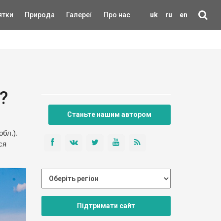
ятки
Природа
Галереї
Про нас
uk
ru
en
?
Станьте нашим автором
бл.).
ся
Підтримати сайт