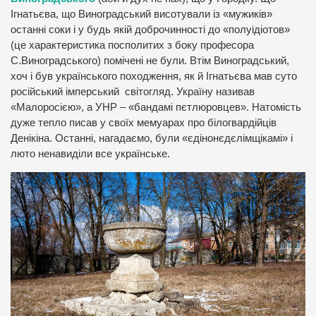
Ігнатьєва, що Виноградський висотували із «мужиків»
останні соки і у будь якій доброчинності до «полуідіотов»
(це характеристика посполитих з боку професора
С.Виноградського) помічені не були. Втім Виноградський,
хоч і був українського походження, як й Ігнатьєва мав суто
російський імперський світогляд. Україну називав
«Малоросією», а УНР – «бандамі пєтлюровцев». Натомість
дуже тепло писав у своїх мемуарах про білогвардійців
Денікіна. Останні, нагадаємо, були «єдінонєдєлімщікамі» і
люто ненавиділи все українське.