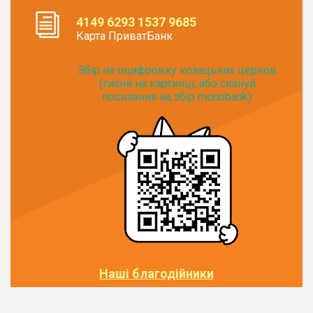
4149 6293 1537 9685
Карта ПриватБанк
Збір на оцифровку козацьких церков
(тисни на картинці, або скануй
посилання на збір monobank):
Наші благодійники