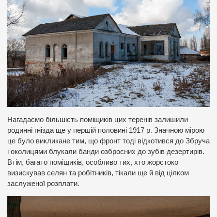
Нагадаємо більшість поміщиків цих теренів залишили
родинні гнізда ще у першій половині 1917 р. Значною мірою
це було викликане тим, що фронт тоді відкотився до Збруча
і околицями блукали банди озброєних до зубів дезертирів.
Втім, багато поміщиків, особливо тих, хто жорстоко
визискував селян та робітників, тікали ще й від цілком
заслуженої розплати.