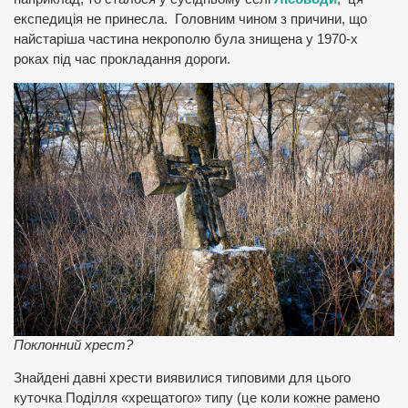
експедиція не принесла. Головним чином з причини, що
найстаріша частина некрополю була знищена у 1970-х
роках під час прокладання дороги.
Поклонний хрест?
Знайдені давні хрести виявилися типовими для цього
куточка Поділля «хрещатого» типу (це коли кожне рамено