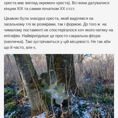
хреста має вигляд окремого хреста). Всі вони датувалися
кінцем ХІХ та самим початком ХХ ст.ст.
Цікавою була знахідка хреста, який виділявся на
загальному тлі як розмірами, так і формою. До того ж на
чималому постаменті не спостерігалося хоч якого натяку на
епітафію. Найвірогідніше це просто сакральна фігура
(капличка). Такі зустрічаються у цій місцевості. Не так аби
що й часто, але є.