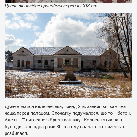
Цегла відповідає принаймні середині ХІХ ст.
Дуже вразила велетенська, понад 2 м. заввишки, кам’яна
чаша перед палацом. Спочатку подумалося, що то – бетон.
Але ні – її витесано з брили вапняку. Колись таких чаш
було дві, але одна років 30-ть тому впала з постаменту і
розбилася.