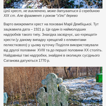
Цей хрест, не виключено, може датуватися й серединою
ХІХ ст. Але фрагмент з роком “з’їло” дерево
Варто виокремити хрест на поховані Марії Дембіцької. Тут
зацікавила дата – 1921 р. Це один із наймолодших
надгробків такого типу. Знахідка засвідчує, шо «хрещаті»
хрести (у даному випадку хрещатий з елементами
пелюсткового) у цьому куточку Поділля використовували
від другої половини XVIII та до першої половини ХХ століть.
Найдавніші такі надгробки, знайдені в околицях сусіднього
Сатанова датуються 1770 р.