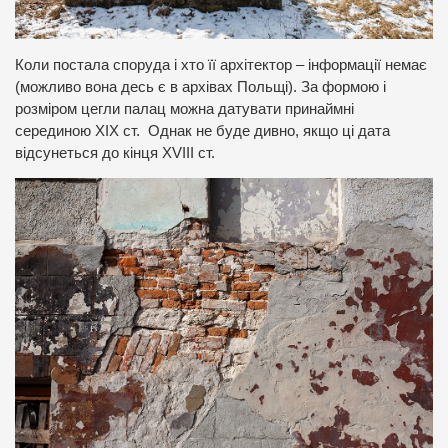
Коли постала споруда і хто її архітектор – інформації немає
(можливо вона десь є в архівах Польщі). За формою і
розміром цегли палац можна датувати принаймні
серединою ХІХ ст. Однак не буде дивно, якщо ці дата
відсунеться до кінця XVIII ст.