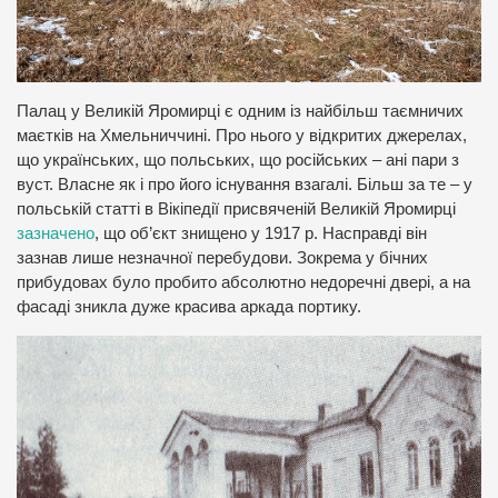
Палац у Великій Яромирці є одним із найбільш таємничих
маєтків на Хмельниччині. Про нього у відкритих джерелах,
що українських, що польських, що російських – ані пари з
вуст. Власне як і про його існування взагалі. Більш за те – у
польській статті в Вікіпедії присвяченій Великій Яромирці
зазначено
, що об’єкт знищено у 1917 р. Насправді він
зазнав лише незначної перебудови. Зокрема у бічних
прибудовах було пробито абсолютно недоречні двері, а на
фасаді зникла дуже красива аркада портику.