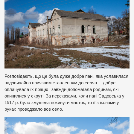
Розповідають, що це була дуже добра пані, яка уславилася
надзвичайно приязним ставленням до селян – добре
оплачувала їх працю і завжди допомагала родинам, які
опинилися у скруті. За переказами, коли пані Садовська у
1917 р. була змушена покинути маєток, то її з іконами у
руках проводжало все село.