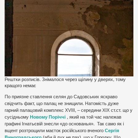
Рештки розписів. Знімалося через щілину у дверях, тому
кращого немає
По приязне ставлення селян до Садовських яскраво
свідчить факт, що палац не знищили. Натомість дуже
гарний палацовий комплекс XVIII, – середини ХІХ ст.ст. що у
сусідньому
Новому Поріччі
, який на той час належав
графині Ігнатьєвій знесли «до основанья». Так само як і
вщент розтрощили маєток російського вченого
Сергія
Виноградського
(аби й дух не пах), що у Городку. Що