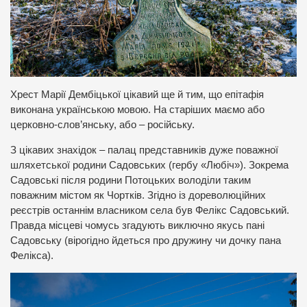
Хрест Марії Дембіцької цікавий ще й тим, що епітафія
виконана українською мовою. На старіших маємо або
церковно-слов’янську, або – російську.
З цікавих знахідок – палац представників дуже поважної
шляхетської родини Садовських (гербу «Любіч»). Зокрема
Садовські після родини Потоцьких володіли таким
поважним містом як Чортків. Згідно із дореволюційних
реєстрів останнім власником села був Фелікс Садовський.
Правда місцеві чомусь згадують виключно якусь пані
Садовську (вірогідно йдеться про дружину чи дочку пана
Фелікса).