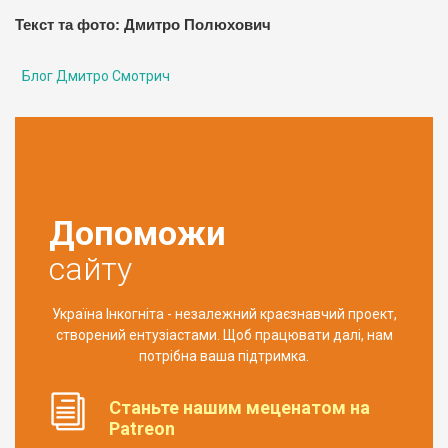
Текст та фото: Дмитро Полюхович
Блог Дмитро Смотрич
Допоможи
сайту
Україна Інкогніта - незалежний краєзнавчий проект,
створений ентузіастами. Щоб працювати далі, нам
потрібна ваша підтримка.
Станьте нашим меценатом на
Patreon