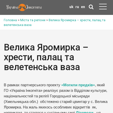
uk
ru
en
Головна
>
Міста та регіони
>
Велика Яромирка – хрести, палац та
велетенська ваза
Велика Яромирка –
хрести, палац та
велетенська ваза
В рамках партнерського проекту
«Могили предків»
, який
ГО «Україна Інкогніта» реалізує разом із Відділом культури,
національностей та релігії Городоцької міськради
(Хмельницька обл.) обстежено старий цвинтар у с. Велика
Яромирка. На жаль якихось особливих відкриттів як,
наприклад, то сталося у сусідньому селі
Лісоводи
, ця