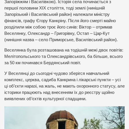
Запоріжжям і Василівкою). Історія села починається з
першої половини XIX століття, тоді землі (нинішній
Запорізький і Василівський район) належали міністру
фінансів, графу Єгору Канкріну. Після його смерті майно
розділили між собою троє його синів: Віктор – отримав
Веселянку, Олександр – Григорівку, Остап – Цар-Кут
(нинішня назва – село Приморське, Василівський район).
Веселянка була розташована на тодішній межі двох повітів:
Мелітопольського та Олександрівського, ба більше, всього
за 50 км починався Бердянський повіт.
У Веселянці до сьогодні чудово зберігся навчальний
комплекс, церква, садиба Канкрина і лікарські пункти – усі
ці об’єкти наразі, на жаль, не мають охоронного статусу, але
історики працюють над внесенням їх до реєстру щойно
виявлених об’єктів культурної спадщини.