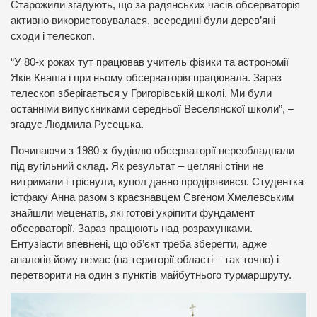
Старожили згадують, що за радянських часів обсерваторія
активно використовувалася, всередині були дерев’яні
сходи і телескоп.
“У 80-х роках тут працював учитель фізики та астрономії
Яків Кваша і при ньому обсерваторія працювала. Зараз
телескоп зберігається у Григорівській школі. Ми були
останніми випускниками середньої Веселянскої школи”, –
згадує Людмила Русецька.
Починаючи з 1980-х будівлю обсерваторії переобладнали
під вугільний склад. Як результат – цегляні стіни не
витримали і тріснули, купол давно продірявився. Студентка
істфаку Анна разом з краєзнавцем Євгеном Хмелевським
знайшли меценатів, які готові укріпити фундамент
обсерваторії. Зараз працюють над розрахунками.
Ентузіасти впевнені, що об’єкт треба зберегти, адже
аналогів йому немає (на території області – так точно) і
перетворити на один з пунктів майбутнього турмаршруту.