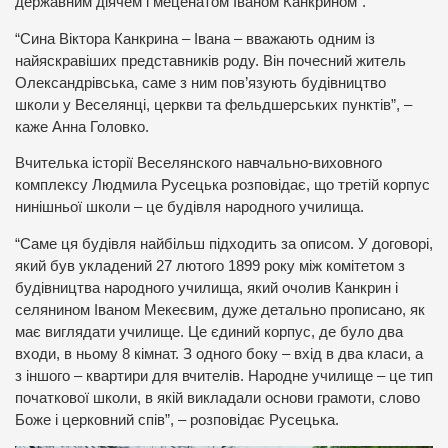
державним діячем і меценатом Іваном Канкрином”.
“Сина Віктора Канкрина – Івана – вважають одним із
найяскравіших представників роду. Він почесний житель
Олександрівська, саме з ним пов’язують будівництво
школи у Веселянці, церкви та фельдшерських пунктів”, –
каже Анна Головко.
Вчителька історії Веселянского навчально-виховного
комплексу Людмила Русецька розповідає, що третій корпус
нинішньої школи – це будівля народного училища.
“Саме ця будівля найбільш підходить за описом. У договорі,
який був укладений 27 лютого 1899 року між комітетом з
будівництва народного училища, який очолив Канкрин і
селянином Іваном Мекеєвим, дуже детально прописано, як
має виглядати училище. Це єдиний корпус, де було два
входи, в ньому 8 кімнат. З одного боку – вхід в два класи, а
з іншого – квартири для вчителів. Народне училище – це тип
початкової школи, в якій викладали основи грамоти, слово
Боже і церковний спів”, – розповідає Русецька.