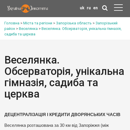
uk
ru
en
Головна
>
Міста та регіони
>
Запорізька область
>
Запорізький
район
>
Веселянка
>
Веселянка. Обсерваторія, унікальна гімназія,
садиба та церква
Веселянка.
Обсерваторія, унікальна
гімназія, садиба та
церква
ДЕЦЕНТРАЛІЗАЦІЯ І КРЕДИТИ ДВОРЯНСЬКИХ ЧАСІВ
Веселянка розташована за 30 км від Запоріжжя (між