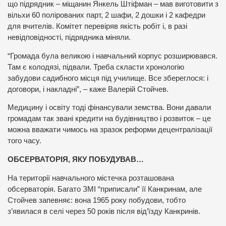
що підрядник – міщанин Янкель Штіфман – мав виготовити з
вільхи 60 полірованих парт, 2 шафи, 2 дошки і 2 кафедри
для вчителів. Комітет перевіряв якість робіт і, в разі
невідповідності, підрядника міняли.
“Громада була великою і навчальний корпус розширювався.
Там є колодязі, підвали. Треба скласти хронологію
забудови садибного місця під училище. Все збереглося: і
договори, і накладні”, – каже Валерій Стойчев.
Медицину і освіту тоді фінансували земства. Вони давали
громадам так звані кредити на будівництво і розвиток – це
можна вважати чимось на зразок реформи децентралізації
того часу.
ОБСЕРВАТОРІЯ, ЯКУ ПОБУДУВАВ…
На території навчального містечка розташована
обсерваторія. Багато ЗМІ “приписали” її Канкринам, але
Стойчев запевняє: вона 1965 року побудови, тобто
з’явилася в селі через 50 років після від’їзду Канкринів.