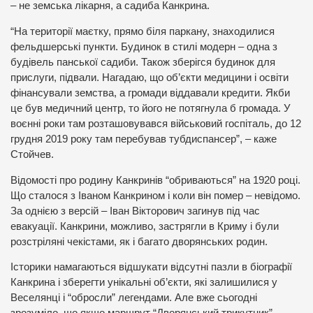
– не земська лікарня, а садиба Канкрина.
“На території маєтку, прямо біля паркану, знаходилися
фельдшерські пункти. Будинок в стилі модерн – одна з
будівель панської садиби. Також зберігся будинок для
прислуги, підвали. Нагадаю, що об’єкти медицини і освіти
фінансували земства, а громади віддавали кредити. Якби
це був медичний центр, то його не потягнула б громада. У
воєнні роки там розташовувався військовий госпіталь, до 12
грудня 2019 року там перебував тубдиспансер”, – каже
Стойчев.
Відомості про родину Канкринів “обриваються” на 1920 році.
Що сталося з Іваном Канкрином і коли він помер – невідомо.
За однією з версій – Іван Вікторович загинув під час
евакуації. Канкрини, можливо, застрягли в Криму і були
розстріляні чекістами, як і багато дворянських родин.
Історики намагаються відшукати відсутні пазли в біографії
Канкрина і зберегти унікальні об’єкти, які залишилися у
Веселянці і “обросли” легендами. Але вже сьогодні