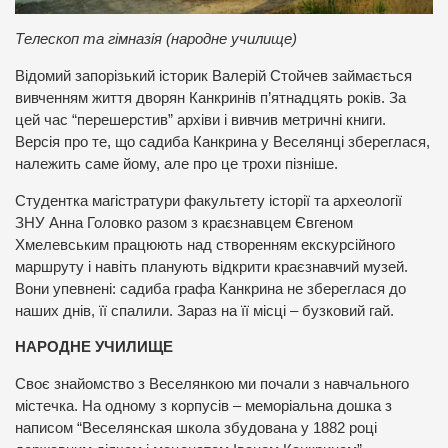
Телескоп та гімназія (народне училище)
Відомий запорізький історик Валерій Стойчев займається
вивченням життя дворян Канкринів п’ятнадцять років. За
цей час “перешерстив” архіви і вивчив метричні книги.
Версія про те, що садиба Канкрина у Веселянці збереглася,
належить саме йому, але про це трохи пізніше.
Студентка магістратури факультету історії та археології
ЗНУ Анна Головко разом з краєзнавцем Євгеном
Хмелевським працюють над створенням екскурсійного
маршруту і навіть планують відкрити краєзнавчий музей.
Вони упевнені: садиба графа Канкрина не збереглася до
наших днів, її спалили. Зараз на її місці – бузковий гай.
НАРОДНЕ УЧИЛИЩЕ
Своє знайомство з Веселянкою ми почали з навчального
містечка. На одному з корпусів – меморіальна дошка з
написом “Веселянская школа збудована у 1882 році