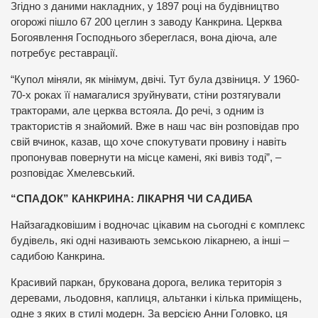
Згідно з даними накладних, у 1897 році на будівництво
огорожі пішло 67 200 цеглин з заводу Канкрина. Церква
Богоявлення Господнього збереглася, вона діюча, але
потребує реставрації.
“Купол міняли, як мінімум, двічі. Тут була дзвіниця. У 1960-
70-х роках її намагалися зруйнувати, стіни розтягували
тракторами, але церква встояла. До речі, з одним із
трактористів я знайомий. Вже в наш час він розповідав про
свій вчинок, казав, що хоче спокутувати провину і навіть
пропонував повернути на місце камені, які вивіз тоді”, –
розповідає Хмелевський.
“СПАДОК” КАНКРИНА: ЛІКАРНЯ ЧИ САДИБА
Найзагадковішим і водночас цікавим на сьогодні є комплекс
будівель, які одні називають земською лікарнею, а інші –
садибою Канкрина.
Красивий паркан, брукована дорога, велика територія з
деревами, льодовня, каплиця, альтанки і кілька приміщень,
одне з яких в стилі модерн. За версією Анни Головко, ця