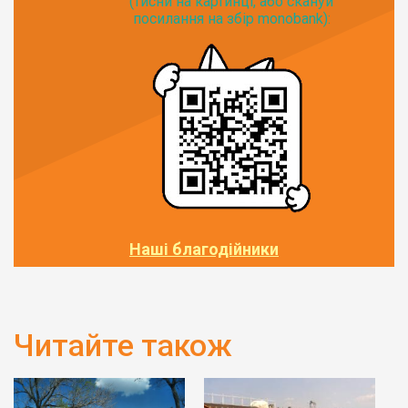
(тисни на картинці, або скануй
посилання на збір monobank):
Наші благодійники
Читайте також