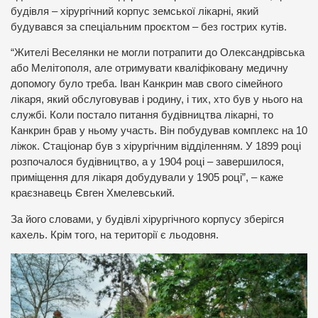
будівля – хірургічний корпус земської лікарні, який
будувався за спеціальним проєктом – без гострих кутів.
“Жителі Веселянки не могли потрапити до Олександрівська
або Мелітополя, але отримувати кваліфіковану медичну
допомогу було треба. Іван Канкрин мав свого сімейного
лікаря, який обслуговував і родину, і тих, хто був у нього на
службі. Коли постало питання будівництва лікарні, то
Канкрин брав у ньому участь. Він побудував комплекс на 10
ліжок. Стаціонар був з хірургічним відділенням. У 1899 році
розпочалося будівництво, а у 1904 році – завершилося,
приміщення для лікаря добудували у 1905 році”, – каже
краєзнавець Євген Хмелевський.
За його словами, у будівлі хірургічного корпусу зберігся
кахель. Крім того, на території є льодовня.