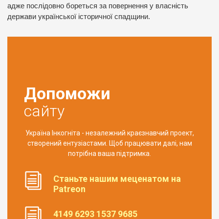
адже послідовно бореться за повернення у власність
держави української історичної спадщини.
Допоможи
сайту
Україна Інкогніта - незалежний краєзнавчий проект,
створений ентузіастами. Щоб працювати далі, нам
потрібна ваша підтримка.
Станьте нашим меценатом на
Patreon
4149 6293 1537 9685