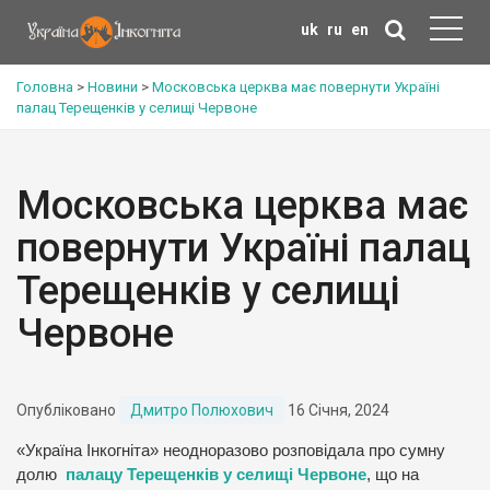
uk
ru
en
Головна
>
Новини
>
Московська церква має повернути Україні
палац Терещенків у селищі Червоне
Московська церква має
повернути Україні палац
Терещенків у селищі
Червоне
Опубліковано
Дмитро Полюхович
16 Січня, 2024
«Україна Інкогніта» неодноразово розповідала про сумну
долю
палацу Терещенків у селищі Червоне
, що на