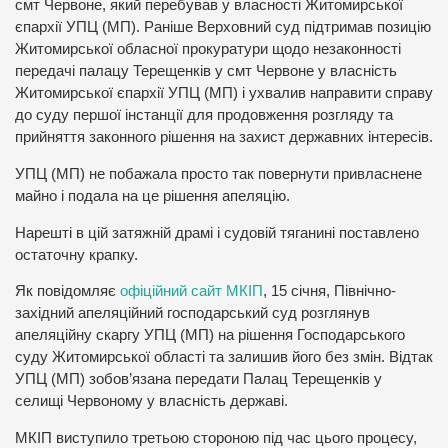
смт Червоне, який перебував у власності Житомирської
єпархії УПЦ (МП). Раніше Верховний суд підтримав позицію
Житомирської обласної прокуратури щодо незаконності
передачі палацу Терещенків у смт Червоне у власність
Житомирської єпархії УПЦ (МП) і ухвалив направити справу
до суду першої інстанції для продовження розгляду та
прийняття законного рішення на захист державних інтересів.
УПЦ (МП) не побажала просто так повернути привласнене
майно і подала на це рішення апеляцію.
Нарешті в цій затяжній драмі і судовій тяганині поставлено
остаточну крапку.
Як повідомляє
офіційний сайт МКІП
, 15 січня, Північно-
західний апеляційний господарський суд розглянув
апеляційну скаргу УПЦ (МП) на рішення Господарського
суду Житомирської області та залишив його без змін. Відтак
УПЦ (МП) зобов’язана передати Палац Терещенків у
селищі Червоному у власність державі.
МКІП виступило третьою стороною під час цього процесу,