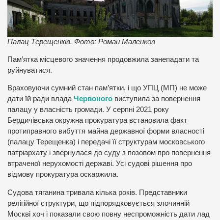
Палац Терещенків. Фото: Роман Маленков
Пам’ятка місцевого значення продовжила занепадати та
руйнуватися.
Враховуючи сумний стан пам’ятки, і що УПЦ (МП) не може
дати їй ради влада
Червоного
виступила за повернення
палацу у власність громади. У серпні 2021 року
Бердичівська окружна прокуратура встановила факт
протиправного вибуття майна державної форми власності
(палацу Терещенка) і передачі її структурам московського
патріархату і звернулася до суду з позовом про повернення
втраченої нерухомості державі. Усі судові рішення про
відмову прокуратура оскаржила.
Судова тяганина тривала кілька років. Представники
релігійної структури, що підпорядковується злочинній
Москві хоч і показали свою повну неспроможність дати лад