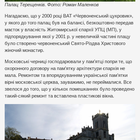
Палац Терещенків. Фото: Роман Маленков
Нагадаємо, що у 2000 році ВАТ «Червоненський цукровик»,
у якого до того палац був на балансі, безкоштовно передав
маєток у власність Житомирської єпархії УПЦ (МП), у
підпорядкування якої у 2001 р. у невеличкій частині плацу
було створено червоненський Свято-Різдва Христового
жіночий монастир.
Московські черниці господарювали у пам’ятці попри те, що
охоронного договору на пам’ятку архітектури єпархія не
мала. Ремонтом та впорядкуванням української пам’ятки
вірні московської церква, зауважимо, не переймалися. Все
звелося до того, що у кількох помешканнях було проведено
такий-сякий ремонт та вставлена пластикові вікна.