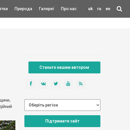
ятки
Природа
Галереї
Про нас
uk
ru
en
Станьте нашим автором
щини,
дійний
Підтримати сайт