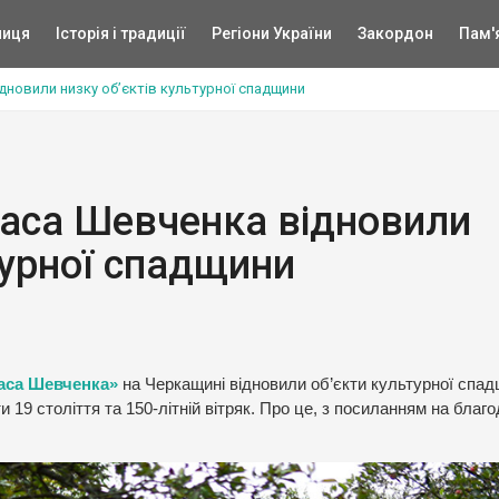
ниця
Історія і традиції
Регіони України
Закордон
Пам'
дновили низку об’єктів культурної спадщини
раса Шевченка відновили
турної спадщини
аса Шевченка»
на Черкащині відновили об’єкти культурної спад
 19 століття та 150-літній вітряк. Про це, з посиланням на благо