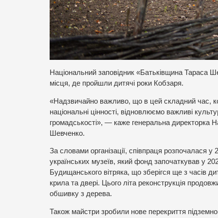
Національний заповідник «Батьківщина Тараса Ш
місця, де пройшли дитячі роки Кобзаря.
«Надзвичайно важливо, що в цей складний час, ко
національні цінності, відновлюємо важливі культу
громадськості», — каже генеральна директорка 
Шевченко.
За словами організації, співпраця розпочалася у 
українських музеїв, який фонд започаткував у 202
Будищанського вітряка, що зберігся ще з часів ди
крила та двері. Цього літа реконструкція продов
обшивку з дерева.
Також майстри зробили нове перекриття підземног