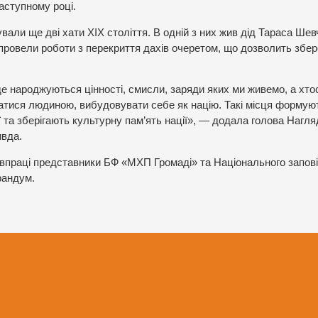
аступному році.
ували ще дві хати XIX століття. В одній з них жив дід Тараса Шев
провели роботи з перекриття дахів очеретом, що дозволить збере
де народжуються цінності, смисли, заряди яких ми живемо, а хто
атися людиною, вибудовувати себе як націю. Такі місця формую
ії та зберігають культурну пам’ять нації», — додала голова Нагля
ивда.
півпраці представники БФ «МХП Громаді» та Національного запов
рандум.