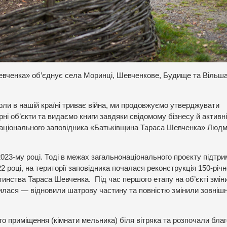
евченка» об’єднує села Моринці, Шевченкове, Будище та Вільш
ли в нашій країні триває війна, ми продовжуємо утверджувати
рні об’єкти та видаємо книги завдяки свідомому бізнесу й активн
Національного заповідника «Батьківщина Тараса Шевченка» Люд
2023-му році. Тоді в межах загальнонаціонального проєкту підтри
2 році, на території заповідника почалася реконструкція 150-річн
тинства Тараса Шевченка. Під час першого етапу на об’єкті змін
жилася — відновили шатрову частину та повністю змінили зовніш
о приміщення (кімнати мельника) біля вітряка та розпочали благ