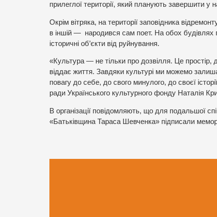
прилеглої території, який планують завершити у н
Окрім вітряка, на території заповідника відремонт
в іншій — народився сам поет. На обох будівлях 
історичні об’єкти від руйнування.
«Культура — не тільки про дозвілля. Це простір, 
віддає життя. Завдяки культурі ми можемо залиш
повагу до себе, до свого минулого, до своєї істор
ради Українського культурного фонду Наталія Кр
В організації повідомляють, що для подальшої с
«Батьківщина Тараса Шевченка» підписали мемо