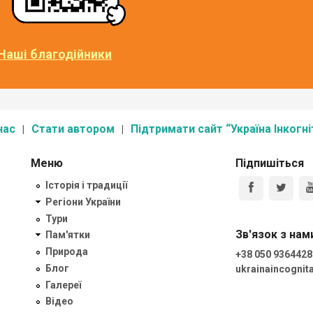
Наші благодійники
нас
Стати автором
Підтримати сайт “Україна Інкогні
Меню
Підпишіться
Історія і традиції
Регіони України
Тури
Зв'язок з нам
Пам'ятки
Природа
+38 050 9364428
Блог
ukrainaincogni
Галереї
Відео