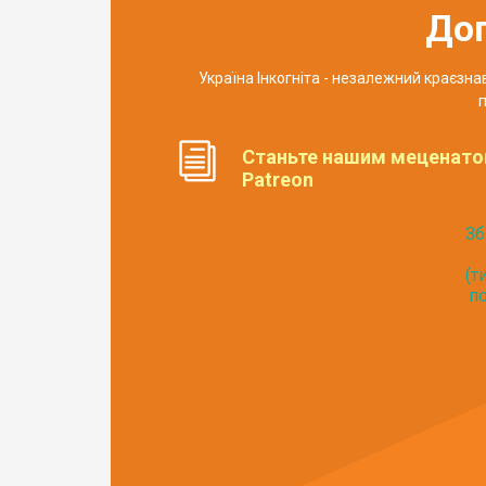
До
Україна Інкогніта - незалежний краєзн
п
Станьте нашим меценато
Patreon
Зб
(т
по