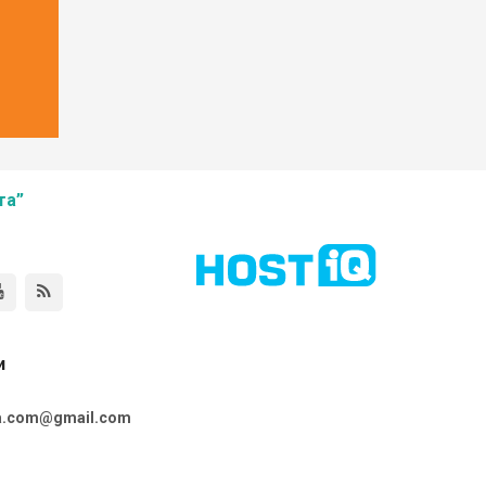
та”
и
ta.com@gmail.com