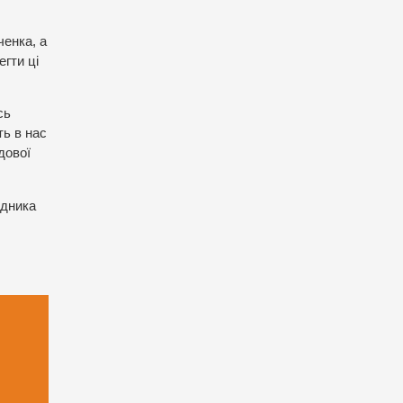
ченка, а
гти ці
сь
ть в нас
дової
ідника