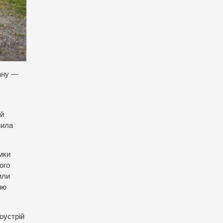
ану —
ій
мила
мки
ого
или
ню
оустрій