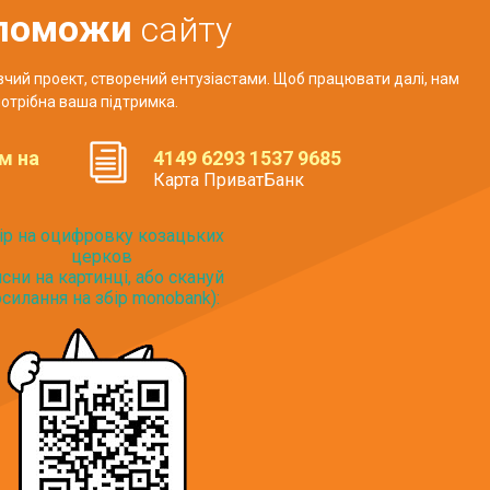
поможи
сайту
авчий проект, створений ентузіастами. Щоб працювати далі, нам
отрібна ваша підтримка.
м на
4149 6293 1537 9685
Карта ПриватБанк
ір на оцифровку козацьких
церков
исни на картинці, або скануй
силання на збір monobank):