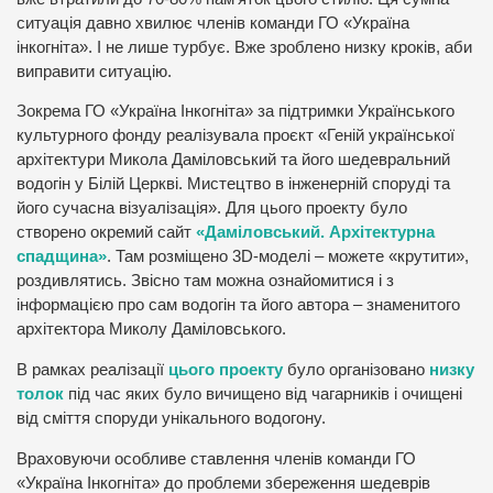
ситуація давно хвилює членів команди ГО «Україна
інкогніта». І не лише турбує. Вже зроблено низку кроків, аби
виправити ситуацію.
Зокрема ГО «Україна Інкогніта» за підтримки Українського
культурного фонду реалізувала проєкт «Геній української
архітектури Микола Даміловський та його шедевральний
водогін у Білій Церкві. Мистецтво в інженерній споруді та
його сучасна візуалізація». Для цього проекту було
створено окремий сайт
«Даміловський. Архітектурна
спадщина»
. Там розміщено 3D-моделі – можете «крутити»,
роздивлятись. Звісно там можна ознайомитися і з
інформацією про сам водогін та його автора – знаменитого
архітектора Миколу Даміловського.
В рамках реалізації
цього проекту
було організовано
низку
толок
під час яких було вичищено від чагарників і очищені
від сміття споруди унікального водогону.
Враховуючи особливе ставлення членів команди ГО
«Україна Інкогніта» до проблеми збереження шедеврів