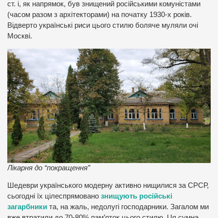
ст. і, як напрямок, був знищений російськими комуністами
(часом разом з архітекторами) на початку 1930-х років.
Відверто українські риси цього стилю боляче муляли очі
Москві.
Лікарня до “покращення”
Шедеври українського модерну активно нищилися за СРСР,
сьогодні їх цілеспрямовано
знищують російські
загарбники
та, на жаль, недолугі господарники. Загалом ми
вже втратили до 70-80% пам’яток цього стилю. Ця сумна