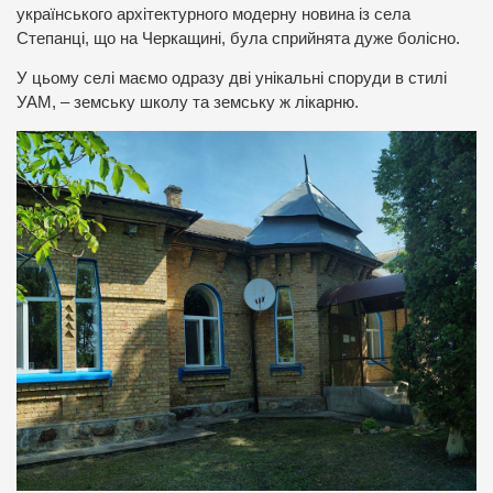
українського архітектурного модерну новина із села
Степанці, що на Черкащині, була сприйнята дуже болісно.
У цьому селі маємо одразу дві унікальні споруди в стилі
УАМ, – земську школу та земську ж лікарню.