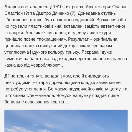
Лікарня постала десь у 1910-тих роках. Архітектори: Опанас
Сластіон (?) та Дмитро Дяченко (?). Донедавна ступінь
збереження лікарні був практично відмінний. Враження хіба
чо псували пластикові вікна, вставлені замість автентичної
столярки. Але, як з’ясувалося, шедевру архітектури
прийшло повне «покращення». Результат – оригінальна
ценляна кладка і вишуканий декор зникли під шаром
утеплювача і їдучого кольору тиньку. Яскрава і дуже
симпатична башточка над входом перетворилася взагалі на
казна що під «євробляхою»…
Дії не тільки тхнуть вандалізмом, але й виглядають
безглуздими, – стара дореволюційна кладка зазвичай не
потребує утеплення. Бо маємо надзвичайно якісну цеглу, та
й товщина стін – чимала. Чомусь на думку спадає лише
банальне освоювання коштів…