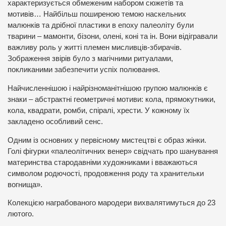
характеризується обмеженим набором сюжетів та
мотивів… Найбільш поширеною темою наскельних
малюнків та дрібної пластики в епоху палеоліту були
тварини – мамонти, бізони, олені, коні та ін. Вони відігравали
важливу роль у житті племен мисливців-збирачів.
Зображення звірів було з магічними ритуалами,
покликаними забезпечити успіх полювання.
Найчисленнішою і найрізноманітнішою групою малюнків є
знаки – абстрактні геометричні мотиви: кола, прямокутники,
кола, квадрати, ромби, спіралі, хрести. У кожному їх
закладено особливий сенс.
Одним із основних у первісному мистецтві є образ жінки.
Голі фігурки «палеолітичних венер» свідчать про шанування
материнства стародавніми художниками і вважаються
символом родючості, продовження роду та хранительки
вогнища».
Колекцією награбованого мародери вихвалятимуться до 23
лютого.