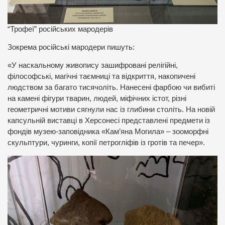
“Трофеї” російських мародерів
Зокрема російські мародери пишуть:
«У наскальному живопису зашифровані релігійні,
філософські, магічні таємниці та відкриття, накопичені
людством за багато тисячоліть. Нанесені фарбою чи вибиті
на камені фігури тварин, людей, міфічних істот, різні
геометричні мотиви сягнули нас із глибини століть. На новій
капсульній виставці в Херсонесі представлені предмети із
фондів музею-заповідника «Кам’яна Могила» – зооморфні
скульптури, чуринги, копії петрогліфів із гротів та печер».