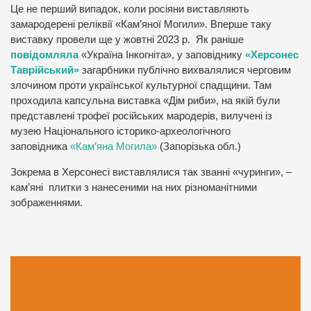
Це не перший випадок, коли росіяни виставляють
замародерені реліквії «Кам’яної Могили». Вперше таку
виставку провели ще у жовтні 2023 р. Як раніше
повідомляла
«Україна Інкогніта», у заповіднику
«Херсонес
Таврійський»
загарбники публічно вихвалялися черговим
злочином проти української культурної спадщини. Там
проходила капсульна виставка «Дім риби», на якій були
представлені трофеї російських мародерів, вилучені із
музею Національного історико-археологічного
заповідника
«Кам’яна Могила»
(Запорізька обл.)
Зокрема в Херсонесі виставлялися так званні «чуринги», –
кам’яні плитки з нанесеними на них різноманітними
зображеннями.