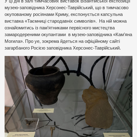
У ці дні в залі тимчасових виставок Візантійської експозиції
музею-заповідника Херсонес-Таврійський, що в тимчасово
окупованому росіянами Криму, експонується капсульна
виставка «Таємниці стародавніх символів». На ній можна
ознайомитись із пам’ятниками первісного мистецтва
замародереними окупантами в музею-заповідника «Кам’яна
Могила». Про уе, зокрема йдеться на офіційному сайті
загарбаного Росією заповідника Херсонес-Таврійський.