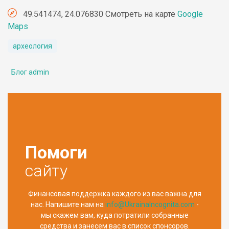
49.541474, 24.076830 Смотреть на карте
Google
Maps
археология
Блог admin
Помоги
сайту
Финансовая поддержка каждого из вас важна для
нас. Напишите нам на
info@UkrainaIncognita.com
-
мы скажем вам, куда потратили собранные
средства и занесем вас в список спонсоров.