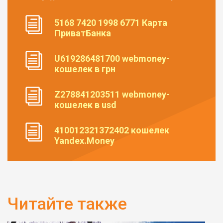
5168 7420 1998 6771 Карта
ПриватБанка
U619286481700 webmoney-
кошелек в грн
Z278841203511 webmoney-
кошелек в usd
410012321372402 кошелек
Yandex.Money
Читайте также