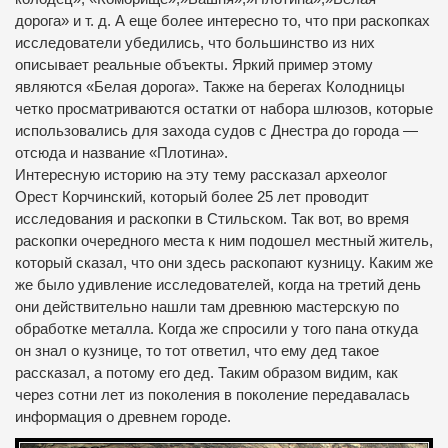
дорога» и т.
д. А еще более интересно то, что при раскопках
исследователи убедились, что большинство из них
описывает реальные объекты.
Яркий пример этому
являются «Белая дорога».
Также на берегах Колодницы
четко просматриваются остатки от набора шлюзов, которые
использовались для захода судов с Днестра до города —
отсюда и название «Плотина».
Интересную историю на эту тему рассказал археолог
Орест Корчинский, который более 25 лет проводит
исследования и раскопки в Стильском.
Так вот, во время
раскопки очередного места к ним подошел местный житель,
который сказал, что они здесь раскопают кузницу.
Каким же
же было удивление исследователей, когда на третий день
они действительно нашли там древнюю мастерскую по
обработке металла.
Когда же спросили у того пана откуда
он знал о кузнице, то тот ответил, что ему дед такое
рассказал, а потому его дед.
Таким образом видим, как
через сотни лет из поколения в поколение передавалась
информация о древнем городе.