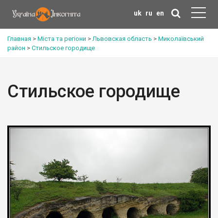
uk
ru
en
Главная
>
Міста та регіони
>
Львовская область
>
Миколаївський
район
>
Стильское городище
Стильское городище