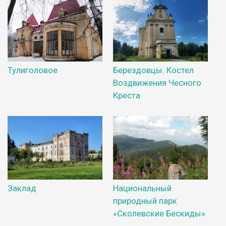
Тулиголовое
Берездовцы. Костел
Воздвижения Чесного
Креста
Заклад
Национальный
природный парк
«Сколевские Бескиды»