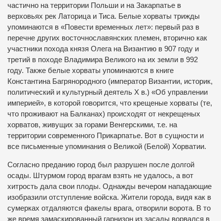
частично на территории Польши
и на Закарпатье в
верховьях рек Латорица и Тиса.
Белые хорваты трижды
упоминаются в «Повести временных лет»: первый раз в
перечне других восточнославянских племен, вторично как
участники похода князя Олега на Византию в 907 году и
третий в походе Владимира Великого на их земли в 992
году.
Также белые хорваты упоминаются в книге
Константина Багрянородного (император Византии, историк,
политический и культурный деятель X в.) «Об управлении
империей», в которой говорится, что крещеные хорваты (те,
что проживают на Балканах) происходят от некрещеных
хорватов, живущих
за горами Венгерскими, т.е. на
территории современного Прикарпатье.
Вот в сущности и
все письменные упоминания о Великой (Белой) Хорватии.
Согласно преданию город был разрушен после долгой
осады.
Штурмом город врагам взять не удалось, а вот
хитрость дала свои плоды.
Однажды вечером нападающие
изобразили отступление войска.
Жители города, видя как в
сумерках отдаляются факелы врага, отворили ворота.
В то
же время замаскированный гарнизон из засады ворвался в