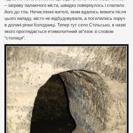
– заграву палаючого міста, швидко повернулось і спалило
його до тла. Нечисленні жителі, яким вдалось вижити після
цього нападу, місто не відбудовували, а поселились поруч
в долині річки Колодниці. Тепер тут село Стільсько, в назві
якого проглядається етимологічний зв”язок зі словом
“столиця”.