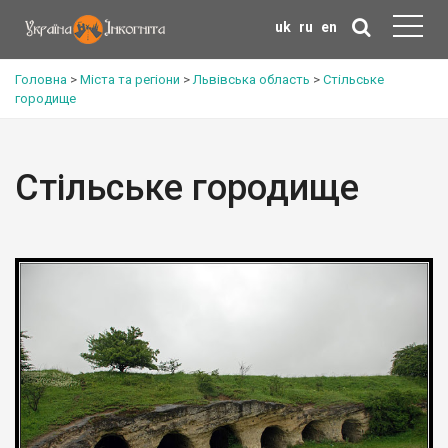
uk
ru
en
Головна
>
Міста та регіони
>
Львівська область
>
Стільське
городище
Стільське городище