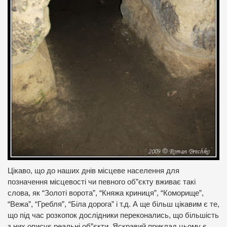
Цікаво, що до наших днів місцеве населення для
позначення місцевості чи певного об”єкту вживає такі
слова, як “Золоті ворота”, “Княжа криниця”, “Коморище”,
“Вежа”, “Гребля”, “Біла дорога” і т.д. А ще більш цікавим є те,
що під час розкопок дослідники переконались, що більшість
з них описує реальні об”єкти. Яскравий приклад цьому є