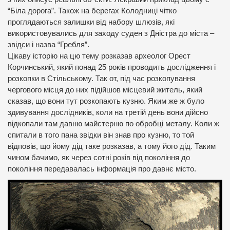
“Біла дорога”. Також на берегах Колодниці чітко
проглядаються залишки від набору шлюзів, які
використовувались для заходу суден з Дністра до міста –
звідси і назва “Гребля”.
Цікаву історію на цю тему розказав археолог Орест
Корчинський, який понад 25 років проводить дослідження і
розкопки в Стільському. Так от, під час розкопування
чергового місця до них підійшов місцевий житель, який
сказав, що вони тут розкопають кузню. Яким же ж було
здивування дослідників, коли на третій день вони дійсно
відкопали там давню майстерню по обробці металу. Коли ж
спитали в того пана звідки він знав про кузню, то той
відповів, що йому дід таке розказав, а тому його дід. Таким
чином бачимо, як через сотні років від покоління до
покоління передавалась інформація про давнє місто.