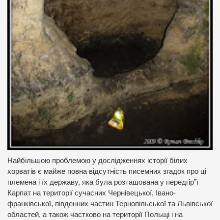
Найбільшою проблемою у дослідженнях історії білих
хорватів є майже повна відсутність писемних згадок про ці
племена і їх державу, яка була розташована у передгір”ї
Карпат на території сучасних Чернівецької, Івано-
франківської, південних частин Тернопільської та Львівської
областей, а також частково на території Польщі і на