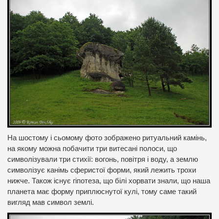
На шостому і сьомому фото зображено ритуальний камінь,
на якому можна побачити три витесані полоси, що
символізували три стихії: вогонь, повітря і воду, а землю
символізує канімь сферистої форми, який лежить трохи
нижче. Також існує гіпотеза, що білі хорвати знали, що наша
планета має форму приплюснутої кулі, тому саме такий
вигляд мав символ землі.