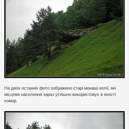
На двох останніх фото зображено старі монаші келії, які
місцеве населення зараз успішно використовує в якості
комор.