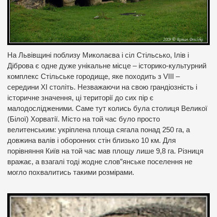
На Львівщині поблизу Миколаєва і сіл Стільсько, Ілів і
Діброва є одне дуже унікальне місце – історико-культурний
комплекс Стільське городище, яке походить з VIII –
середини ХІ століть. Незважаючи на свою грандіозність і
історичне значення, ці території до сих пір є
малодослідженими. Саме тут колись була столиця Великої
(Білої) Хорватії. Місто на той час було просто
велитенським: укріплена площа сягала понад 250 га, а
довжина валів і оборонних стін близько 10 км. Для
порівняння Київ на той час мав площу лише 9,8 га. Різниця
вражає, а взагалі тоді жодне слов”янське поселення не
могло похвалитись такими розмірами.