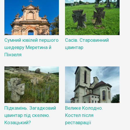
Сумний ювілей першого
Сасів. Старовинний
шедевру Меретина й
цвинтар
Пінзеля
Підкамінь. Загадковий
Велике Колодно.
цвинтар під скелею.
Костел після
Козацький?
реставрації