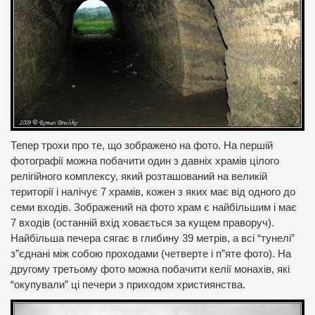
Тепер трохи про те, що зображено на фото. На першій
фотографії можна побачити один з давніх храмів цілого
релігійного комплексу, який розташований на великій
території і налічує 7 храмів, кожен з яких має від одного до
семи входів. Зображений на фото храм є найбільшим і має
7 входів (останній вхід ховається за кущем праворуч).
Найбільша печера сягає в глибину 39 метрів, а всі “тунелі”
з”єднані між собою проходами (четверте і п”яте фото). На
другому третьому фото можна побачити келії монахів, які
“окупували” ці печери з приходом християнства.