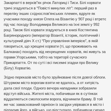
Закарпатті в верхів”ях річок Латориці і Тиси. Білі хорвати
тричі згадуються в “Повісті минулих літ”: перший раз в
переліку інших східнослов’янських племен, вдруге як
учасники походу князя Олега на Візантію у 907 році і втретє
під час походу Володимира Великого на їхні землі у 992
році. Також білі хорвати згадуються в книзі Костянтина
Багрянородного (імператор Візантії, історик, політичний і
культурний діяч X ст.) “Про управління імперією”, в якій
говориться, що хрещені хорвати (ті, що проживають на
Балканах) походять від нехрещених хорватів, які живуть за
горами Угорськими, тобто на території сучасного
Прикарпаття. От по суті і всі писемні згадки про Велику
(Білу) Хорватію.
Згідно переказів місто було зруйноване після довгої облоги.
Штурмом місто ворогам взяти не вдалось, а от хитрість
дала свої плоди. Одного вечора нападники зобразили
відступ війська. Жителі міста, побачивши як в сутінках
віддаляються смолоскипи ворога, відчинили браму. В той
же час замаскований гарнізон із засідки увірвався в місто і
підпалив його, а військо, що відступало, побачивши сигнал