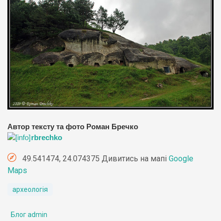
Автор тексту та фото Роман Бречко
rbrechko
49.541474, 24.074375 Дивитись на мапі
Google
Maps
археологія
Блог admin