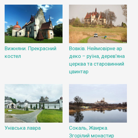
Вижняни. Прекрасний
Вовків. Неймовірне ар
костел
деко – руїна, дерев’яна
церква та старовинний
цвинтар
Унівська лавра
Сокаль, Жвирка.
Згорілий монастир