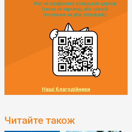
Збір на оцифровку козацьких церков
(тисни на картинці, або скануй
посилання на збір monobank):
Наші благодійники
Читайте також