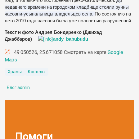
год), и только-что построенная греко-католическая.
До
недавнего времени на городском кладбище стояли руины
часовни-усыпальницы владельцев села.
По состоянию на
лето 2010 года часовня была уже полностью разрушенной.
Текст и фото Андрея Бондаренко (Джихад
Джаббаров)
andy_babubudu
49.050526, 25.671058 Смотреть на карте
Google
Maps
Храмы
Костелы
Блог admin
Помоги