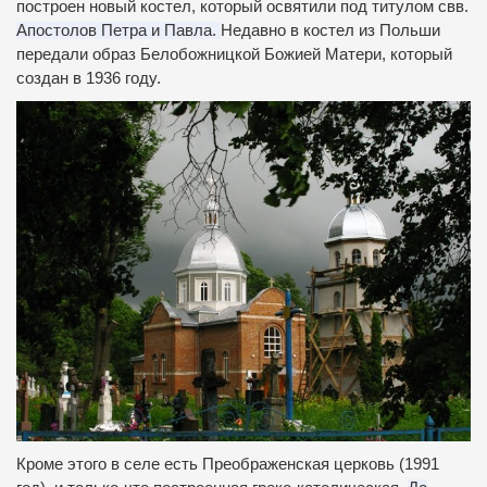
построен новый костел, который освятили под титулом свв.
Апостолов Петра и Павла.
Недавно в костел из Польши
передали образ Белобожницкой Божией Матери, который
создан в 1936 году.
Кроме этого в селе есть Преображенская церковь (1991