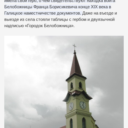
имела свой герб, о чем свидетельствуют находка войта
Белобожницы Франца Борисикевича конце XIX века в
Галицкое наместничестве документов.
Даже на въезде и
выезде из села стояли таблицы с гербом и двуязычной
надписью «Городок Белобожница».