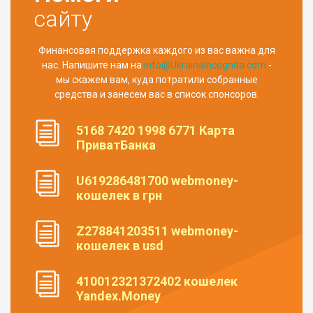
сайту
Финансовая поддержка каждого из вас важна для
нас. Напишите нам на
info@UkrainaIncognita.com
-
мы скажем вам, куда потратили собранные
средства и занесем вас в список спонсоров.
5168 7420 1998 6771 Карта
ПриватБанка
U619286481700 webmoney-
кошелек в грн
Z278841203511 webmoney-
кошелек в usd
410012321372402 кошелек
Yandex.Money