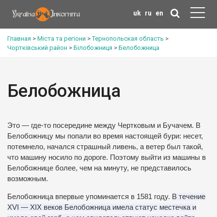
uk
ru
en
Главная
>
Міста та регіони
>
Тернопольская область
>
Чортківський район
>
Білобожниця
>
Белобожница
Белобожница
Это — где-то посередине между Чертковым и Бучачем.
В
Белобожницу мы попали во время настоящей бури: несет,
потемнело, начался страшный ливень, а ветер был такой,
что машину носило по дороге.
Поэтому выйти из машины в
Белобожнице более, чем на минуту, не представилось
возможным.
Белобожница впервые упоминается в 1581 году.
В течение
XVI — XIX веков Белобожница имела статус местечка и