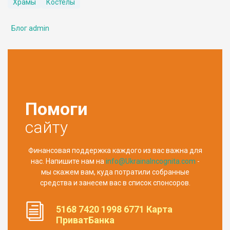
Храмы
Костелы
Блог admin
Помоги
сайту
Финансовая поддержка каждого из вас важна для
нас. Напишите нам на
info@UkrainaIncognita.com
-
мы скажем вам, куда потратили собранные
средства и занесем вас в список спонсоров.
5168 7420 1998 6771 Карта
ПриватБанка