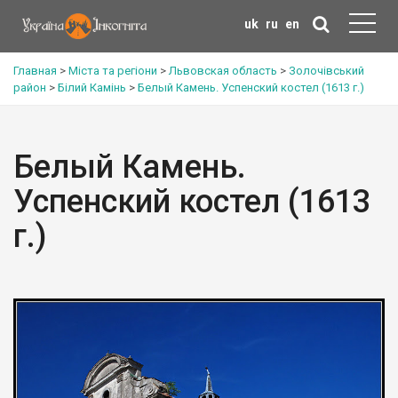
uk
ru
en
Главная
>
Міста та регіони
>
Львовская область
>
Золочівський
район
>
Білий Камінь
>
Белый Камень. Успенский костел (1613 г.)
Белый Камень.
Успенский костел (1613
г.)