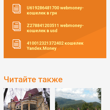
U619286481700 webmoney-
кошелек в грн
Z278841203511 webmoney-
кошелек в usd
410012321372402 кошелек
Yandex.Money
Читайте также