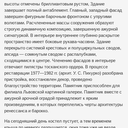
высоты отмечены бриллиантовым рустом, Здание
завершает полный антаблемент. Главный, западный фасад
завершен фигурным барочным фронтоном с упругими
волютами. Расчлененные массы сооружения образуют
строгую динамичную композицию, завершенную ажурной
сигнатуркой. В интерьере внутреннее глубинно раскрытое
пространство имеет боковые рукава-часовни. Здание
перекрыто системой крестовых и полуциркульных сводов,
апсида — сомкнутым сводом с распалубками,
сходящимися в центре. Членению фасадов в интерьере
отвечают пилястры тосканского ордера. В процессе
реставрации 1977—1982 гг. (архит. У. С. Пихурко) разобрана
пристройка, восстановлен декор, проведено
благоустройство территории. Памятник приспособлен для
филиала Львовской картинной галереи. Памятник вместе с
ажурной арочной оградой принадлежит к ярким
произведениям, в которых переплелись черты архитектуры
ренессанса и барокко.
На сегодняшний день костел пустует, а тем временем
крыша по немногу разрушается, окна тоже уже не везде