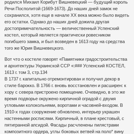
родился Михаил Корибут Вишневецкий — будущий король
Речи Посполитой (1669-1673).
До наших дней замок не
сохранился, хотя еще в начале ХХ века можно было видеть
его остатки.
Однако до наших дней дожила другая
достопримечательность — величественный Успенский
костел, который является практически ровесником
погибшего замка, и был возведен в 1613 году на средства
того же Юрия Вишневецкого.
Вот что о костеле говорят «Памятники градостроительства
и архитектуры Украинской ССР «:### Успенский КОСТЕЛ,
1613 г. том 3, стр.134
В 1737 г. капитально отремонтирован и получил декор в
стиле барокко. В 1766 г. вновь восстановлен и расширен: к
хору с севера пристроено помещение. Очевидно, в это же
время подворье окружено кирпичной оградой с двумя
угловыми колокольнями, воротами и часовней-входом. В
1910-х годах сооружение обновлено, интерьер украшен
настенными росписями. Кирпичный, в плане крестовый, с
пятигранной апсидой. Фасады расчленены пилястрами
композитного ордера, углы боковых ветвей на поло* вину