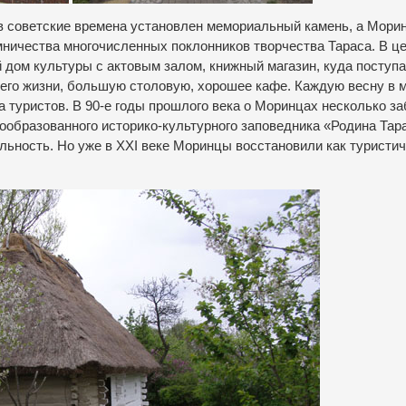
, в советские времена установлен мемориальный камень, а Мори
ничества многочисленных поклонников творчества Тараса. В ц
 дом культуры с актовым залом, книжный магазин, куда поступа
 его жизни, большую столовую, хорошее кафе. Каждую весну в 
 туристов. В 90-е годы прошлого века о Моринцах несколько з
вообразованного историко-культурного заповедника «Родина Тар
льность. Но уже в XXI веке Моринцы восстановили как туристи