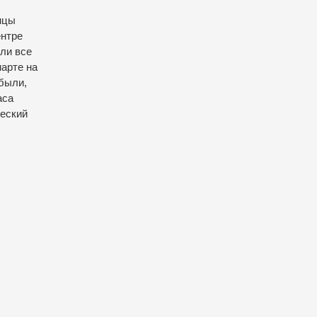
нцы
ентре
ли все
марте на
абыли,
аса
ческий