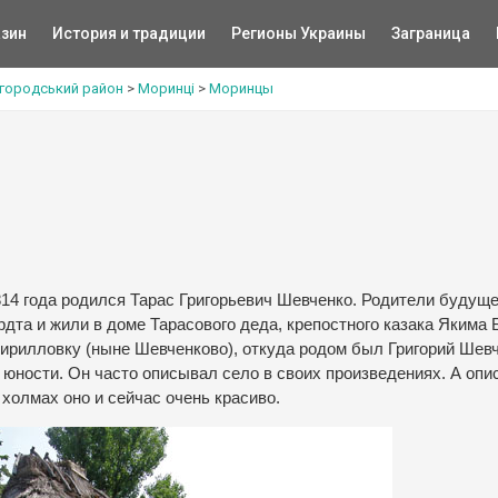
зин
История и традиции
Регионы Украины
Заграница
городський район
>
Моринці
>
Моринцы
814 года родился Тарас Григорьевич Шевченко. Родители будуще
дта и жили в доме Тарасового деда, крепостного казака Якима 
Кирилловку (ныне Шевченково), откуда родом был Григорий Шевч
 юности. Он часто описывал село в своих произведениях. А опи
холмах оно и сейчас очень красиво.