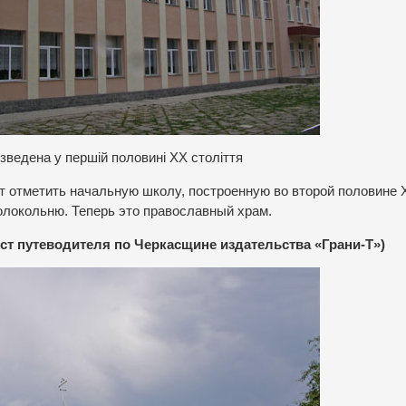
ведена у першій половині ХХ століття
 отметить начальную школу, построенную во второй половине 
олокольню. Теперь это православный храм.
ст путеводителя по Черкасщине издательства «Грани-Т»)