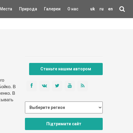
Места
Природа
Галереи
О нас
uk
ru
en
Станьте нашим автором
го
Бойко. В
енко. В
сывать
Підтримати сайт