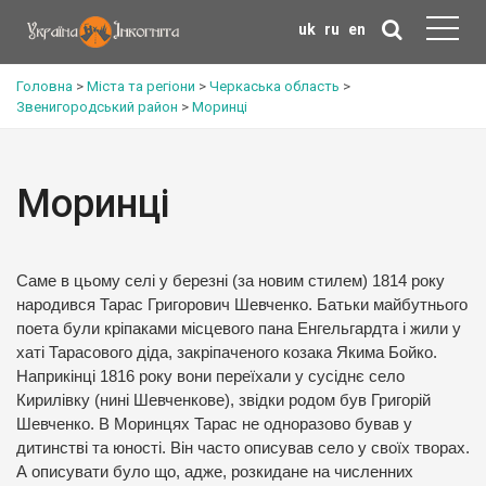
uk
ru
en
Головна
>
Міста та регіони
>
Черкаська область
>
Звенигородський район
>
Моринці
Моринці
Саме в цьому селі у березні (за новим стилем) 1814 року
народився Тарас Григорович Шевченко. Батьки майбутнього
поета були кріпаками місцевого пана Енгельгардта і жили у
хаті Тарасового діда, закріпаченого козака Якима Бойко.
Наприкінці 1816 року вони переїхали у сусіднє село
Кирилівку (нині Шевченкове), звідки родом був Григорій
Шевченко. В Моринцях Тарас не одноразово бував у
дитинстві та юності. Він часто описував село у своїх творах.
А описувати було що, адже, розкидане на численних