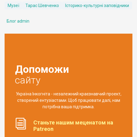
Музеї
Тарас Шевченко
Історико-культурні заповідники
Блог admin
Допоможи
сайту
Україна Інкогніта - незалежний краєзнавчий проект,
створений ентузіастами. Щоб працювати далі, нам
потрібна ваша підтримка.
Станьте нашим меценатом на
Patreon