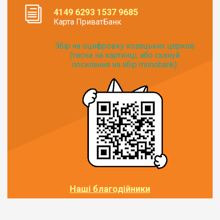
4149 6293 1537 9685
Карта ПриватБанк
Збір на оцифровку козацьких церков
(тисни на картинці, або скануй
посилання на збір monobank):
Наші благодійники