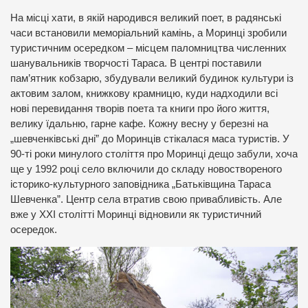
На місці хати, в якій народився великий поет, в радянські
часи встановили меморіальний камінь, а Моринці зробили
туристичним осередком – місцем паломництва численних
шанувальників творчості Тараса. В центрі поставили
пам’ятник кобзарю, збудували великий будинок культури із
актовим залом, книжкову крамницю, куди надходили всі
нові перевидання творів поета та книги про його життя,
велику їдальню, гарне кафе. Кожну весну у березні на
„шевченківські дні” до Моринців стікалася маса туристів. У
90-ті роки минулого століття про Моринці дещо забули, хоча
ще у 1992 році село включили до складу новоствореного
історико-культурного заповідника „Батьківщина Тараса
Шевченка”. Центр села втратив свою привабливість. Але
вже у ХХІ столітті Моринці відновили як туристичний
осередок.