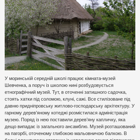
У моринській середній школі працює кімната-музей
Шевченка, а поруч із школою нині розбудовується
етнографічний музей. Тут, в оточенні затишного садочка,
стоять хатки під соломою, клуні, сажі. Все стилізоване під
давню придніпровську житлово-господарську архітектуру. У
гарному дерев’яному котеджі розмістилася адміністрація
музею. Поряд із нею поставили дерев’яну капличку, яка
дещо випадає із загального ансамблю. Музей розташований
на пагорбі, оточеному глибокою мальовничою балкою. В