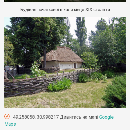
Будівля початкової школи кінця ХІХ століття
49.258058, 30.998217 Дивитись на мапі
Google
Maps