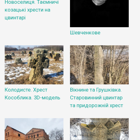
Новоселиця. Таємничі
козацькі хрести на
цвинтарі
Шевченкове
Колодисте. Хрест
Вікнине та Грушківка.
Кособлика. 3D-модель
Старовинний цвинтар
та придорожній хрест