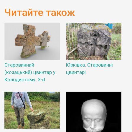
Читайте також
Старовинний
Юрківка. Старовинні
(козацький) цвинтар у
цвинтарі
Колодистому. 3-d