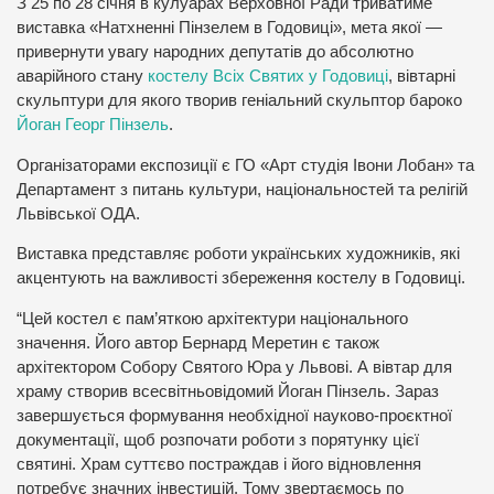
З 25 по 28 січня в кулуарах Верховної Ради триватиме
виставка «Натхненні Пінзелем в Годовиці», мета якої —
привернути увагу народних депутатів до абсолютно
аварійного стану
костелу Всіх Святих у Годовиці
, вівтарні
скульптури для якого творив геніальний скульптор бароко
Йоган Георг Пінзель
.
Організаторами експозиції є ГО «Арт студія Івони Лобан» та
Департамент з питань культури, національностей та релігій
Львівської ОДА.
Виставка представляє роботи українських художників, які
акцентують на важливості збереження костелу в Годовиці.
“Цей костел є пам’яткою архітектури національного
значення. Його автор Бернард Меретин є також
архітектором Собору Святого Юра у Львові. А вівтар для
храму створив всесвітньовідомий Йоган Пінзель. Зараз
завершується формування необхідної науково-проєктної
документації, щоб розпочати роботи з порятунку цієї
святині. Храм суттєво постраждав і його відновлення
потребує значних інвестицій. Тому звертаємось по