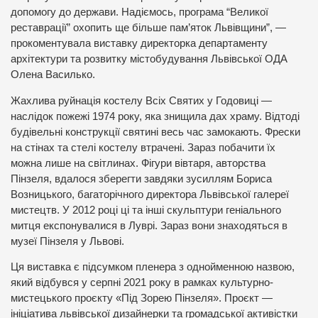
допомогу до держави. Надіємось, програма “Великої
реставрації” охопить ще більше пам’яток Львівщини”, —
прокоментувала виставку директорка департаменту
архітектури та розвитку містобудування Львівської ОДА
Олена Василько.
Жахлива руйнація костелу Всіх Святих у Годовиці —
наслідок пожежі 1974 року, яка знищила дах храму. Відтоді
будівельні конструкції святині весь час замокають. Фрески
на стінах та стелі костелу втрачені. Зараз побачити їх
можна лише на світлинах. Фігури вівтаря, авторства
Пінзеля, вдалося зберегти завдяки зусиллям Бориса
Возницького, багаторічного директора Львівської галереї
мистецтв. У 2012 році ці та інші скульптури геніального
митця експонувалися в Луврі. Зараз вони знаходяться в
музеї Пінзеля у Львові.
Ця виставка є підсумком пленера з однойменною назвою,
який відбувся у серпні 2021 року в рамках культурно-
мистецького проєкту «Під Зорею Пінзеля». Проєкт —
ініціатива львівської дизайнерки та громадської активістки