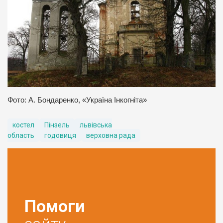
Фото: А. Бондаренко, «Україна Інкогніта»
костел
Пінзель
львівська
область
годовиця
верховна рада
Помоги