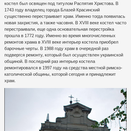
костел был освящен
под титулом
Распятия
Христова.
В
1743 году
владелец города
Блазей
Красинский
существенно
перестраивает
храм.
Именно тогда
появилась
новая
захристия
,
а также
часовня.
В ХVII
I
веке
костел
часто
перестраивали
,
еще одна
основательная
перестройка
прошла в
1772 году.
Именно во время
многочисленных
ремонтов
храма
в XVIII
веке
интер
ь
ер
костела
приобрел
барочные черты
. В 1988 году
храм
в очередной раз
подвергся
ремонту
,
который был осуществлен
украинской
общиной.
В последний р
аз
интер
ьер
костела
ремонтировался
в 1997
году на средства
местной римско
-
католической общины
,
которой сегодня
и принадлежит
храм.