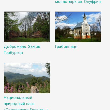
монастырь св. Онуфрия
Добромиль. Замок
Грабовниця
Гербуртов
Национальный
природный парк
«Сколевские Бескиды»