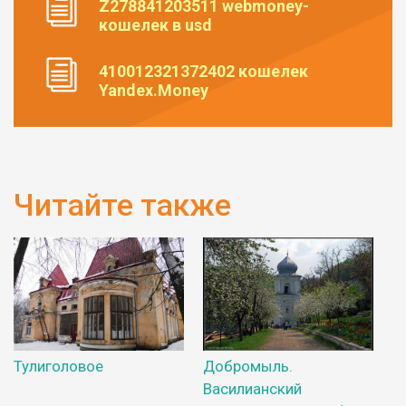
Z278841203511 webmoney-
кошелек в usd
410012321372402 кошелек
Yandex.Money
Читайте также
Тулиголовое
Добромыль.
Василианский