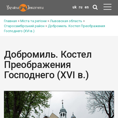
uk
ru
en
Главная
>
Міста та регіони
>
Львовская область
>
Старосамбірський район
>
Добромиль. Костел Преображения
Господнего (XVI в.)
Добромиль. Костел
Преображения
Господнего (XVI в.)