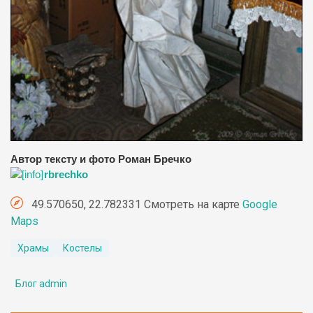
Автор тексту и фото Роман Бречко
rbrechko
49.570650, 22.782331 Смотреть на карте
Google
Maps
Храмы
Костелы
Блог admin