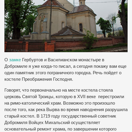
О
замке
Гербуртов
и
Василианском монастыре
в
Добромиле
я уже когда-то
писал
,
а сегодня
покажу вам
еще
один
памятник
этого пограничного
городка.
Речь пойдет о
костеле
Преображения Господня.
Говорят
,
что первоначально
на месте
костела
стояла
церковь Святой Троицы
,
которую в
XVII веке
перестроили
на римо
-католический
храм.
Возможно это
произошло
после того
,
как река
Вырва
во время наводнения
разрушила
старый
костел.
В 1719 году
государственный советник
Добромиля
Войцех
Михальский
осуществляет
основательный ремонт
храма
,
по завершении которого