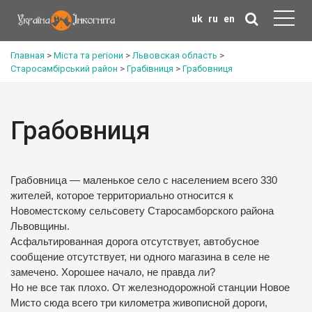
uk
ru
en
Главная
>
Міста та регіони
>
Львовская область
>
Старосамбірський район
>
Грабівниця
>
Грабовниця
Грабовниця
Грабовница — маленькое село с населением всего 330
жителей, которое территориально относится к
Новоместскому сельсовету Старосамборского района
Львовщины.
Асфальтированная дорога отсутствует, автобусное
сообщение отсутствует, ни одного магазина в селе не
замечено.
Хорошее начало, не правда ли?
Но не все так плохо.
От железнодорожной станции Новое
Мисто сюда всего три километра живописной дороги,