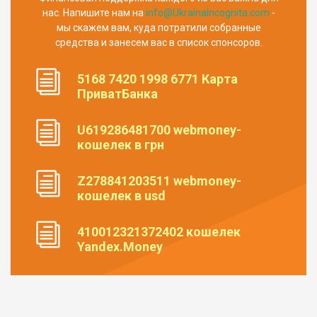
нас. Напишите нам на
info@UkrainaIncognita.com
-
мы скажем вам, куда потратили собранные
средства и занесем вас в список спонсоров.
5168 7420 1998 6771 Карта
ПриватБанка
U619286481700 webmoney-
кошелек в грн
Z278841203511 webmoney-
кошелек в usd
410012321372402 кошелек
Yandex.Money