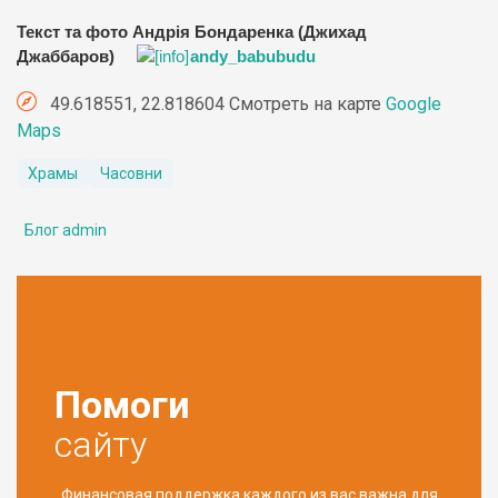
Текст та фото Андрія Бондаренка (Джихад
Джаббаров)
andy_babubudu
49.618551, 22.818604 Смотреть на карте
Google
Maps
Храмы
Часовни
Блог admin
Помоги
сайту
Финансовая поддержка каждого из вас важна для