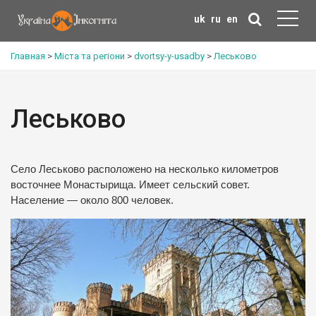
uk
ru
en
Главная
>
Міста та регіони
>
dvortsy-y-usadby
>
Леськово
Леськово
Село Леськово расположено на несколько километров
восточнее Монастырища. Имеет сельский совет.
Население — около 800 человек.