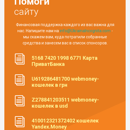
Помоги
сайту
Финансовая поддержка каждого из вас важна для
нас. Напишите нам на
info@UkrainaIncognita.com
-
мы скажем вам, куда потратили собранные
средства и занесем вас в список спонсоров.
5168 7420 1998 6771 Карта
ПриватБанка
U619286481700 webmoney-
кошелек в грн
Z278841203511 webmoney-
кошелек в usd
410012321372402 кошелек
Yandex.Money