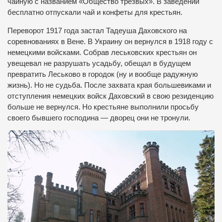
чайную с названием «Общество трезвых». В заведении
бесплатно отпускали чай и конфеты для крестьян.
Переворот 1917 года застал Тадеуша Даховского на
соревнованиях в Вене. В Украину он вернулся в 1918 году с
немецкими войсками. Собрав леськовских крестьян он
увещевал не разрушать усадьбу, обещал в будущем
превратить Леськово в городок (ну и вообще радужную
жизнь). Но не судьба. После захвата края большевиками и
отступления немецких войск Даховский в свою резиденцию
больше не вернулся. Но крестьяне выполнили просьбу
своего бывшего господина — дворец они не тронули.