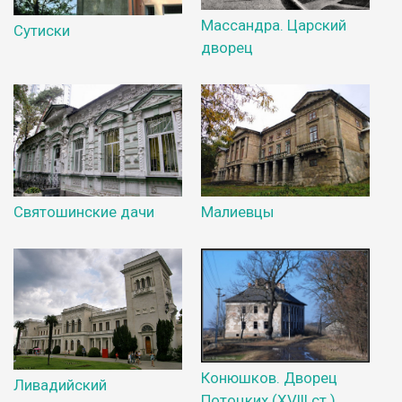
Массандра. Царский
Сутиски
дворец
Святошинские дачи
Малиевцы
Конюшков. Дворец
Ливадийский
Потоцких (XVIII ст.)