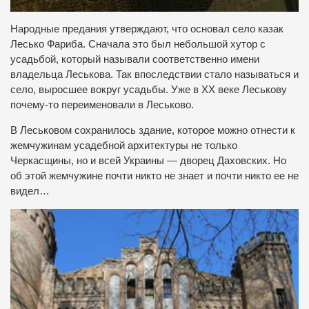
Народные предания утверждают, что основал село казак
Лесько Фариба. Сначала это был небольшой хутор с
усадьбой, который называли соответственно имени
владельца Леськова. Так впоследствии стало называться и
село, выросшее вокруг усадьбы. Уже в ХХ веке Леськову
почему-то переименовали в Леськово.
В Леськовом сохранилось здание, которое можно отнести к
жемчужинам усадебной архитектуры не только
Черкасщины, но и всей Украины — дворец Даховских. Но
об этой жемчужине почти никто не знает и почти никто ее не
видел…