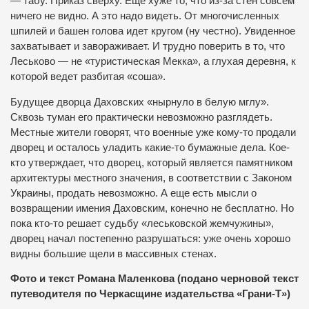
— табу. Приказ сверху. Еще хуже то, что из-за стен совсем
ничего не видно. А это надо видеть. От многочисленных
шпилей и башен голова идет кругом (ну честно). Увиденное
захватывает и завораживает. И трудно поверить в то, что
Леськово — не «туристическая Мекка», а глухая деревня, к
которой ведет разбитая «соша».
Будущее дворца Даховских «нырнуло в белую мглу».
Сквозь туман его практически невозможно разглядеть.
Местные жители говорят, что военные уже кому-то продали
дворец и осталось уладить какие-то бумажные дела. Кое-
кто утверждает, что дворец, который является памятником
архитектуры местного значения, в соответствии с Законом
Украины, продать невозможно. А еще есть мысли о
возвращении имения Даховским, конечно не бесплатно. Но
пока кто-то решает судьбу «леськовской жемчужины»,
дворец начал постепенно разрушаться: уже очень хорошо
видны большие щели в массивных стенах.
Фото и текст Романа Маленкова (подано черновой текст
путеводителя по Черкасщине издательства «Грани-Т»)