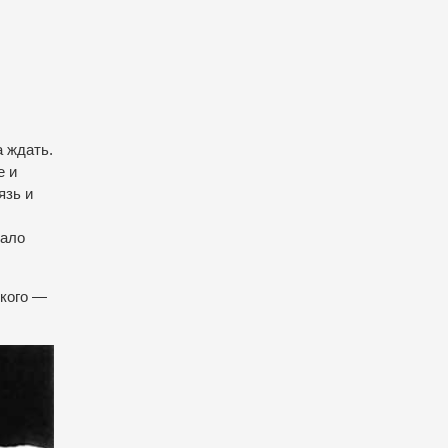
а ждать.
е и
язь и
жало
кого —