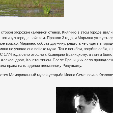
 сторон огорожен каменной стеной. Княгиню в этом городе звали
 покинул город с войском. Прошло 3 года, и Марьяна уже устал
ное войско. Марьяна, собрав дружину, решила не сидеть в город
умана не узнала она войско мужа. Так и погибли, погубив себя, кн
. С 1774 года село отошло к Ксаверию Браницкому, а затем было
 Александром, Константином. После Браницких село принадле
дала права на владение племяннику Ревуцкому.
ается Мемориальный музей-усадьба Ивана Семеновича Козловс