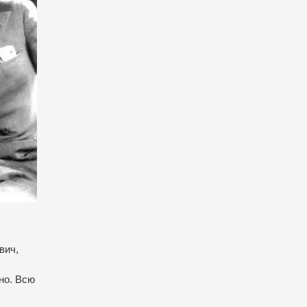
вич,
но. Всю