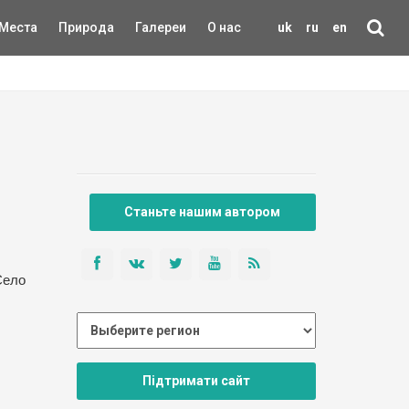
Места
Природа
Галереи
О нас
uk
ru
en
Станьте нашим автором
Село
Підтримати сайт