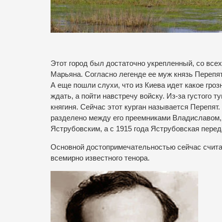
Этот город был достаточно укрепленный, со всех
Марьяна. Согласно легенде ее муж князь Перепят
А еще пошли слухи, что из Киева идет какое гроз
ждать, а пойти навстречу войску. Из-за густого т
княгиня. Сейчас этот курган называется Перепят
разделено между его преемниками Владиславом,
Яструбовским, а с 1915 года Яструбовская пере
Основной достопримечательностью сейчас счит
всемирно известного тенора.