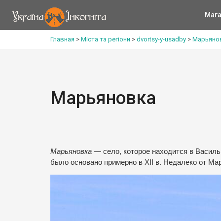
Мага
Главная
>
Міста та регіони
>
dvortsy-y-usadby
>
Марьяно
Марьяновка
Марьяновка
— село, которое находится в Василь
было основано примерно в XII в. Недалеко от Ма