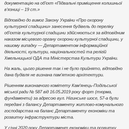
документацію на об’єкт «Підвальні приміщення колишньої
в’язниці – 19 ст.»
Відповідно до вимог Закону України «Про охорону
культурної спадщини» занесення будівель до переліку
об’єктів культурної спадщини здійснюється за відповідним
наказом місцевого органу охорони культурної спадщини, у
нашому випадку — Департаментом інформаційної
діяльності, культури, національностей та релігій
Хмельницької ОДА та Міністерства Культури України.
На жаль, цього рішення так і не було прийнято, відповідно
дана будівля не визнана пам’яткою архітектури.
Рішенням виконавчого комітету Кам’янець-Подільської
міської ради № 587 від 16.05.2019 року форт (тюрма,
фундаменти) за адресою вул. Нігинське шосе, 57-а були
передані з балансу Департаменту житлово-комунального
господарства на баланс Департаменту економіки та
розвитку інфраструктури міста.
У січні 2020 року Департамент економіки та розвитку