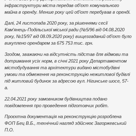
інфраструктури міста передав об’єкт комунального
майна в оренду. Менше року цей об’єкт перебував в оренді.
Далі, 24 листопада 2020 року, за рішеннями сесії
Кам’янець-Подільської міської ради (№5/96 від 04.08.2020
року, №15/97 від 08.09.2020 року) вищезгаданий об’єкт було
викуплено орендарем за 675 753 тис. грн.
Згодом, зважаючи на відсутність підстав для відмови та
дотримання усіх норм, в січні 2021 року Департаментом
містобудування та архітектури видано містобудівні
умови та обмеження на реконструкцію нежитлової будівлі
під житловий будинок за адресою вул. Нігинське шосе, 57-
а.
22.04.2021 року замовником будівництва подано
повідомлення про проведення підготовчих робіт.
Проєктна документація на реконструкцію розроблена
ФОП Бец В.Б., технічний нагляд здійснює Загоржевський
П.О.