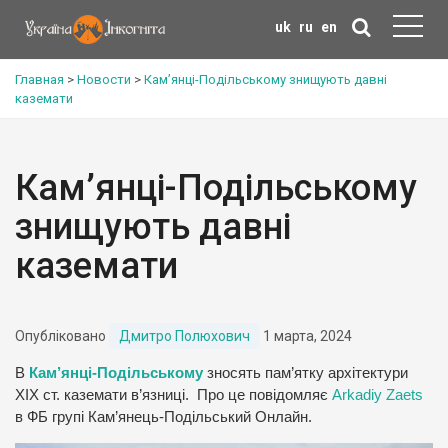
uk
ru
en
Главная
>
Новости
>
Кам’янці-Подільському знищують давні
каземати
Кам’янці-Подільському
знищують давні
каземати
Опубліковано
Дмитро Полюхович
1 марта, 2024
В
Кам’янці-Подільському
зносять пам’ятку архітектури
ХІХ ст. каземати в’язниці. Про це повідомляє
Arkadiy Zaets
в ФБ групі Кам’янець-Подільський Онлайн.