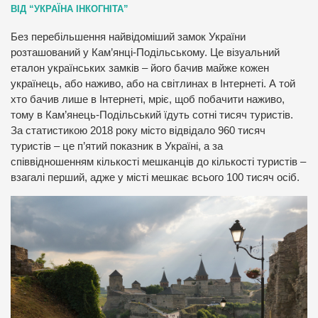
ВІД “УКРАЇНА ІНКОГНІТА”
Без перебільшення найвідоміший замок України
розташований у Кам’янці-Подільському. Це візуальний
еталон українських замків – його бачив майже кожен
українець, або наживо, або на світлинах в Інтернеті. А той
хто бачив лише в Інтернеті, мріє, щоб побачити наживо,
тому в Кам’янець-Подільський їдуть сотні тисяч туристів.
За статистикою 2018 року місто відвідало 960 тисяч
туристів – це п’ятий показник в Україні, а за
співвідношенням кількості мешканців до кількості туристів –
взагалі перший, адже у місті мешкає всього 100 тисяч осіб.