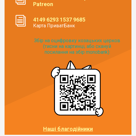
Patreon
4149 6293 1537 9685
Карта ПриватБанк
Збір на оцифровку козацьких церков
(тисни на картинці, або скануй
посилання на збір monobank):
Наші благодійники