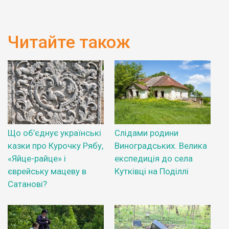
Читайте також
Що об’єднує українські
Слідами родини
казки про Курочку Рябу,
Виноградських. Велика
«Яйце-райце» і
експедиція до села
єврейську мацеву в
Кутківці на Поділлі
Сатанові?