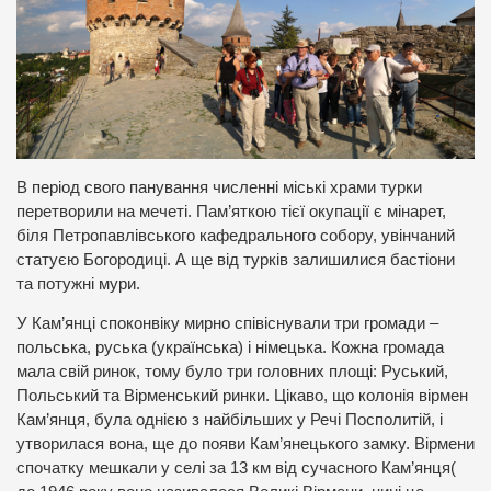
В період свого панування численні міські храми турки
перетворили на мечеті. Пам’яткою тієї окупації є мінарет,
біля Петропавлівського кафедрального собору, увінчаний
статуєю Богородиці. А ще від турків залишилися бастіони
та потужні мури.
У Кам’янці споконвіку мирно співіснували три громади –
польська, руська (українська) і німецька. Кожна громада
мала свій ринок, тому було три головних площі: Руський,
Польський та Вірменський ринки. Цікаво, що колонія вірмен
Кам’янця, була однією з найбільших у Речі Посполитій, і
утворилася вона, ще до появи Кам’янецького замку. Вірмени
спочатку мешкали у селі за 13 км від сучасного Кам’янця(