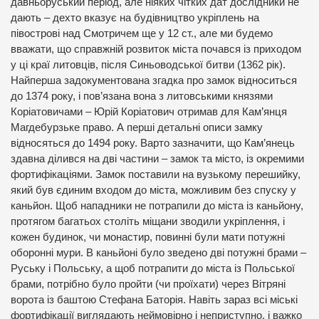
давньоруський період, але ніяких чітких дат дослідники не
дають – дехто вказує на будівництво укріплень на
півострові над Смотричем ще у 12 ст., але ми будемо
вважати, що справжній розвиток міста почався із приходом
у ці краї литовців, після Синьоводської битви (1362 рік).
Найперша задокументована згадка про замок відноситься
до 1374 року, і пов’язана вона з литовськими князями
Коріатовичами – Юрій Коріатович отримав для Кам’янця
Магдебурзьке право. А перші детальні описи замку
відносяться до 1494 року. Варто зазначити, що Кам’янець
здавна ділився на дві частини – замок та місто, із окремими
фортифікаціями. Замок поставили на вузькому перешийку,
який був єдиним входом до міста, можливим без спуску у
каньйон. Щоб нападники не потрапили до міста із каньйону,
протягом багатьох століть міщани зводили укріплення, і
кожен будинок, чи монастир, повинні були мати потужні
оборонні мури. В каньйоні було зведено дві потужні брами –
Руську і Польську, а щоб потрапити до міста із Польської
брами, потрібно було пройти (чи проїхати) через Вітряні
ворота із баштою Стефана Баторія. Навіть зараз всі міські
фортифікації виглядають неймовірно і неприступно, і важко