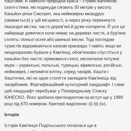
баштами. А навколо природна краса – стрімкі вапнякові
скелі-стінки, які подекуди сягають 50 метрів у висоту.
Каньйон річки Смотрич, яка неймовірно меандрує
(звивається) у цій місцевості, а через річку перекинуто
пішохідні містки, часто дерев’яні й дуже колоритні. Й усе це
найкраще дивитися коли немає на деревах листя, а бур’яни
сплять: пізньої осені або ранньої весни. Тоді поглядам
туристів відкриваються казкові краєвиди. І навіть якщо ви
неодноразово бували у Кам’янці, обов’язково спустіться у
каньйон без листя: прямовисні скелі, нескінченні потужні
мури – українські, польські, турецькі, вірменські, російські,
неймовірні, і непомітні влітку, серед чагарів, башти і
башточки, які не одне століття захищали Кам’янець від
загарбників. Фортифікаційний культурний ландшафт. І саме
цей ландшафт перебуває у Попередньому Списку
ЮНЕСКО. Його зробили претендентом на вступ ще у 1989
році під 670 номером. Критерії виділення: (i) (ii) (iv).
Історія
Історія Кам’янця-Подільського почалася ще в