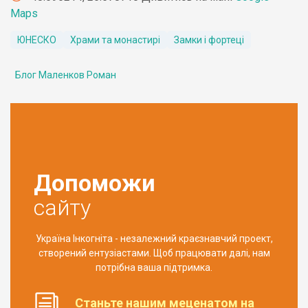
Maps
ЮНЕСКО
Храми та монастирі
Замки і фортеці
Блог Маленков Роман
Допоможи
сайту
Україна Інкогніта - незалежний краєзнавчий проект,
створений ентузіастами. Щоб працювати далі, нам
потрібна ваша підтримка.
Станьте нашим меценатом на