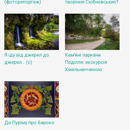
(фоторепортаж)
творіння Скібнєвських?
Я іду від джерел до
Кам’яні паркани
джерел… (с)
Поділля: екскурсія
Хмельниччиною
До Пуріму про бароко