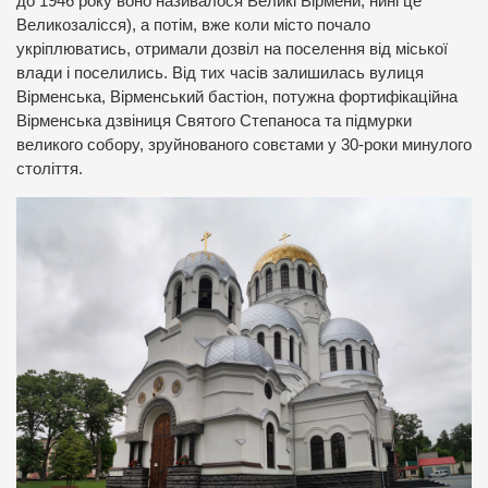
до 1946 року воно називалося Великі Вірмени, нині це
Великозалісся), а потім, вже коли місто почало
укріплюватись, отримали дозвіл на поселення від міської
влади і поселились. Від тих часів залишилась вулиця
Вірменська, Вірменський бастіон, потужна фортифікаційна
Вірменська дзвіниця Святого Степаноса та підмурки
великого собору, зруйнованого совєтами у 30-роки минулого
століття.