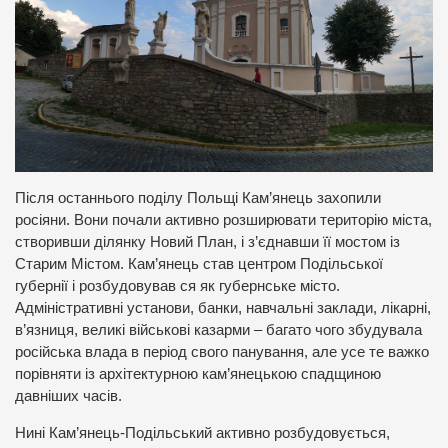
Після останнього поділу Польщі Кам’янець захопили
росіяни. Вони почали активно розширювати територію міста,
створивши ділянку Новий План, і з’єднавши її мостом із
Старим Містом. Кам’янець став центром Подільської
губернії і розбудовував ся як губернське місто.
Адміністративні установи, банки, навчальні заклади, лікарні,
в’язниця, великі військові казарми – багато чого збудувала
російська влада в період свого панування, але усе те важко
порівняти із архітектурною кам’янецькою спадщиною
давніших часів.
Нині Кам’янець-Подільський активно розбудовується,