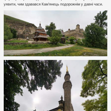
уявити, чим здавався Кам’янець подорожнім у давні часи.