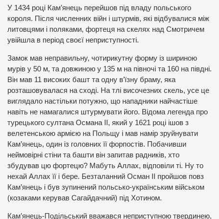
У 1434 році Кам’янець перейшов під владу польського
короля. Після численних війн і штурмів, які відбувалися між
литовцями і поляками, фортеця на скелях над Смотричем
увійшла в період своєї неприступності.
Замок мав неправильну, чотирикутну форму із шириною
мурів у 50 м, та довжиною у 135 м на півночі та 160 на півдні.
Він мав 11 високих башт та одну в’їзну браму, яка
розташовувалася на сході. На тлі височезних скель, усе це
виглядало настільки потужно, що нападники найчастіше
навіть не намагалися штурмувати його. Відома легенда про
турецького султана Османа ІІ, який у 1621 році ішов з
велетенською армією на Польщу і мав намір зруйнувати
Кам’янець, один із головних її форпостів. Побачивши
неймовірні стіни та башти він запитав радників, хто
збудував цю фортецю? Мабуть Аллах, відповіли ті. Ну то
нехай Аллах її і бере. Безталанний Осман ІІ пройшов повз
Кам’янець і був зупинений польсько-українським військом
(козаками керував Сагайдачний) під Хотином.
Кам’янець-Подільський вважався неприступною твердинею,