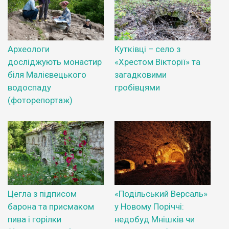
Археологи
Кутківці – село з
досліджують монастир
«Хрестом Вікторії» та
біля Малієвецького
загадковими
водоспаду
гробівцями
(фоторепортаж)
Цегла з підписом
«Подільський Версаль»
барона та присмаком
у Новому Поріччі:
пива і горілки
недобуд Мнішків чи