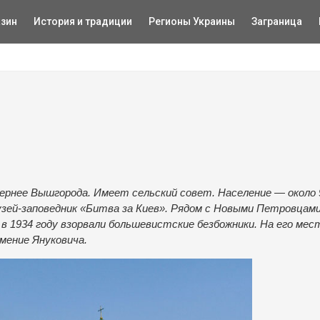
зин
История и традиции
Регионы Украины
Заграница
ернее Вышгорода. Имеет сельский совет. Население — около 
узей-заповедник «Битва за Киев». Рядом с Новыми Петровцам
 1934 году взорвали большевистские безбожники. На его мес
мение Януковича.