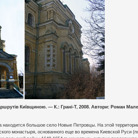
ршрутів Київщиною. — К.: Грані-Т, 2008. Автори: Роман Мал
а находится большое село Новые Петровцы. На этой территори
ского монастыря, основанного еще во времена Киевской Руси (п