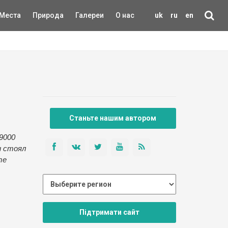
Места
Природа
Галереи
О нас
uk
ru
en
Станьте нашим автором
9000
и стоял
те
Підтримати сайт