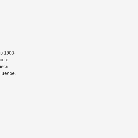
в 1903-
чных
месь
 целое.