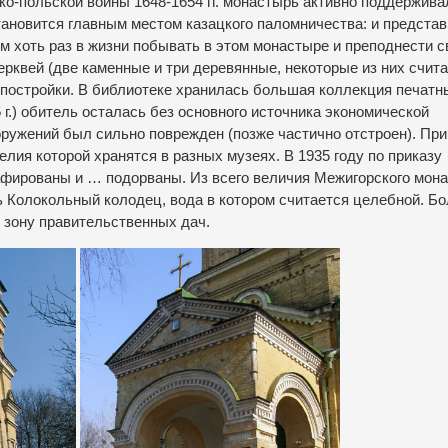
ско-польской войны 1648-1654 гг. монастырь активно поддержива
ановится главным местом казацкого паломничества: и предста
м хоть раз в жизни побывать в этом монастыре и преподнести с
рквей (две каменные и три деревянные, некоторые из них счит
постройки. В библиотеке хранилась большая коллекция печатн
 г.) обитель осталась без основного источника экономической
оружений был сильно поврежден (позже частично отстроен). При
ия которой хранятся в разных музеях. В 1935 году по приказу
фированы и … подорваны. Из всего величия Межигорского мон
ь Колокольный колодец, вода в котором считается целебной. Б
 зону правительственных дач
.