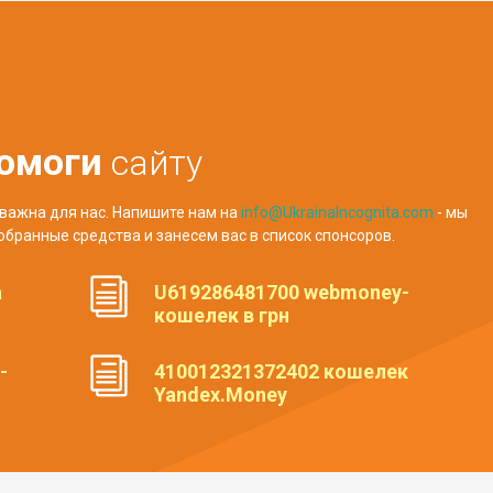
омоги
сайту
важна для нас. Напишите нам на
info@UkrainaIncognita.com
- мы
обранные средства и занесем вас в список спонсоров.
а
U619286481700 webmoney-
кошелек в грн
-
410012321372402 кошелек
Yandex.Money