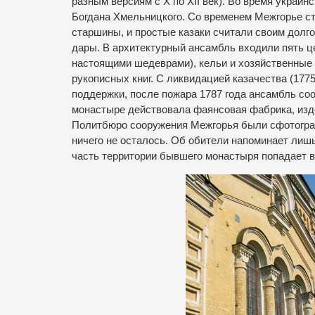
разным версиям с Х по XII век). Во время украин
Богдана Хмельницкого. Со временем Межгорье ст
старшины, и простые казаки считали своим долго
дары. В архитектурный ансамбль входили пять це
настоящими шедеврами), кельи и хозяйственные 
рукописных книг. С ликвидацией казачества (1775
поддержки, после пожара 1787 года ансамбль со
монастыре действовала фаянсовая фабрика, издел
Политбюро сооружения Межгорья были сфотогра
ничего не осталось. Об обители напоминает лиш
часть территории бывшего монастыря попадает в