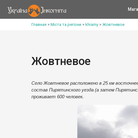
Мага
Главная
>
Міста та регіони
>
khramy
>
Жовтневое
Жовтневое
Село Жовтневое расположено в 25 км восточнее З
состав Пирятинского уезда (а затем Пирятинск
проживает 600 человек.