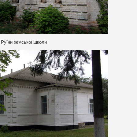
Руїни земської школи