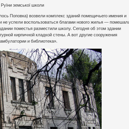
Руїни земської школи
алось Поповка) возвели комплекс зданий помещичьего имения и
и не успели воспользоваться благами нового жилья — помешал
здании поместья разместили школу. Сегодня об этом здании
рной кирпичной кладкой стены. А вот другие сооружения
 амбулатории и библиотека».