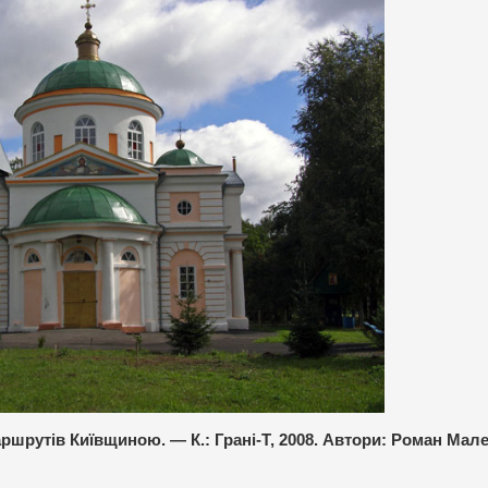
ршрутів Київщиною. — К.: Грані-Т, 2008. Автори: Роман Мал