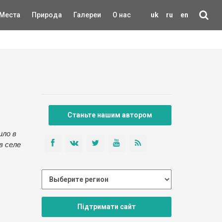
Места
Природа
Галереи
О нас
uk
ru
en
Станьте нашим автором
ило в
в селе
Підтримати сайт