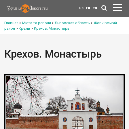
uk
ru
en
Главная
>
Міста та регіони
>
Львовская область
>
Жовківський
район
>
Крехів
>
Крехов. Монастырь
Крехов. Монастырь