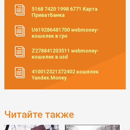
5168 7420 1998 6771 Карта
ПриватБанка
U619286481700 webmoney-
кошелек в грн
Z278841203511 webmoney-
кошелек в usd
410012321372402 кошелек
Yandex.Money
Читайте также