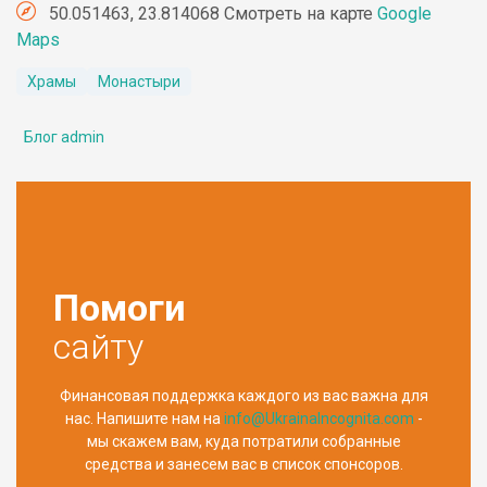
50.051463, 23.814068 Смотреть на карте
Google
Maps
Храмы
Монастыри
Блог admin
Помоги
сайту
Финансовая поддержка каждого из вас важна для
нас. Напишите нам на
info@UkrainaIncognita.com
-
мы скажем вам, куда потратили собранные
средства и занесем вас в список спонсоров.