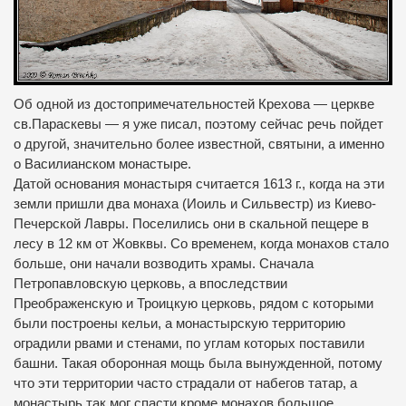
Об одной из достопримечательностей Крехова — церкве
св.Параскевы — я уже писал, поэтому сейчас речь пойдет
о другой, значительно более известной, святыни, а именно
о Василианском монастыре.
Датой основания монастыря считается 1613 г., когда на эти
земли пришли два монаха (Иоиль и Сильвестр) из Киево-
Печерской Лавры.
Поселились они в скальной пещере в
лесу в 12 км от Жовквы.
Со временем, когда монахов стало
больше, они начали возводить храмы.
Сначала
Петропавловскую церковь, а впоследствии
Преображенскую и Троицкую церковь, рядом с которыми
были построены кельи, а монастырскую территорию
оградили рвами и стенами, по углам которых поставили
башни.
Такая оборонная мощь была вынужденной, потому
что эти территории часто страдали от набегов татар, а
монастырь так мог спасти кроме монахов большое