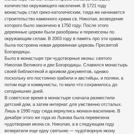
количество окружающего населения.
В 1721 году
монастырь стал греко-католическим, тогда же начинается
строительство каменного храма св.
Николая, возведение
которого было закончено в 1750 году.
После этого
дереянные церкви были разобраны и перенесены по
окружающим селам. В 2003 году в память про эти храмы
была построена новая деревянная церковь Пресвятой
Богородицы.
Было в монастыря три чудотворные иконы: святого
Николая Великого и две Богородицы.
Славился монастырь
своей библиотекой и архивом документов, однако
поскольку его постоянно грабили и австийцы, и поляки, а
потом еще и коммунисты, то мало что сохранилось до
сегодняшних дней.
В советское время в монастыре сначала разместили
детский дом, а затем интернат для умственно отсталых.
Лишь в 1990 году сюда вернулись монахи-василиане.
В
декабре этого же года из Львова была перевезена
чудотворная икона св.
Николая, а в следующем году
возвратили еще одну святыню — чудотворную икону