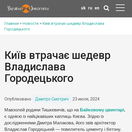
uk
ru
en
Главная
>
Новости
>
Київ втрачає шедевр Владислава
Городецького
Київ втрачає шедевр
Владислава
Городецького
Опубліковано
Дмитро Смотрич
23 июля, 2024
Мавзолей родини Тишкевичів, що на
Байковому цвинтарі
,
є однією із найцікавіших каплиць Києва. Згідно із
дослідженнями Дмитра Малакова, його звів архітектор
Владислав Городецький — повелитель цементу і бетону.