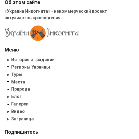
Об этом сайте
«Украина Инкогнита» - некоммерческий проект
энтузиастов краеведения.
Меню
История и традиции
Регионы Украины
Туры
Места
Природа
Блог
Галереи
Видео
Заграница
Подпишитесь