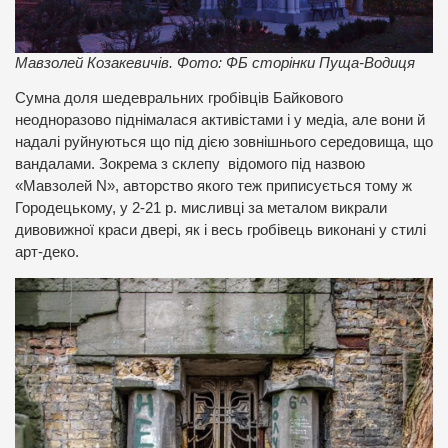
Мавзолей Козакевичів. Фото: ФБ сторінки Пуща-Водиця
Сумна доля шедевральних гробівців Байкового
неодноразово піднімалася активістами і у медіа, але вони й
надалі руйнуються що під дією зовнішнього середовища, що
вандалами. Зокрема з склепу відомого під назвою
«Мавзолей N», авторство якого теж приписується тому ж
Городецькому, у 2-21 р. мисливці за металом викрали
дивовижної краси двері, як і весь гробівець виконані у стилі
арт-деко.