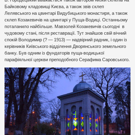
В. Городецький вважається також автором низки склепів на
Байковому кладовищі Києва, а також звів склеп
Лелявського на цвинтарі Видубицького монастиря, а також
склеп Козакевичів на цвинтарі у Пуща-Водиці. Останньому
поталанило найбільше. Мавзолей Козакевичів сьогодні в
чудовому стані, після реставрації. Тут знайшов свій вічний
спокій Володимир (? — 1913) — надвірний радник, і один із
керівників Київського відділення Дворянського земельного
банку. Був одним із фундаторів пуща-водицької
парафіяльної церкви преподобного Серафима Саровського.