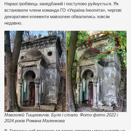
Наразі гробівець занедбаний і поступово руйнується. Як
встановили члени команди ГО «Україна Інкогніта», чергові
декоративні елементи мавзолею обвалились зовсім
недавно.
Мавзолей Тищкевичів. Було і стало. Фото фото 2022 і
2024 років Романа Маленкова