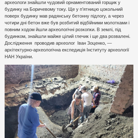
археологи знайшли чудовий орнаментований горщик у
будинку на Боричевому току. Ще у п’ятницю цокольний
поверх будинку мав радянську бетонну підлогу, а через
чотири дні бетон вже був розбитий відбійними молотками і
повним ходом йшли археологічні розкопки. В землі, під
будинком, знайшли майже цілий глечик і ще два розвалені.
Дослідження проводив археолог Іван Зоценко, —
архітектурно-археологічна експедиція Інституту археології
НАН України.