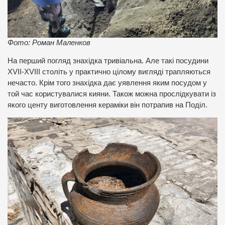
Фото: Роман Маленков
На перший погляд знахідка тривіальна. Але такі посудини
XVII-XVIII століть у практично цілому вигляді трапляються
нечасто. Крім того знахідка дає уявлення яким посудом у
той час користувалися кияни. Також можна прослідкувати із
якого центу виготовлення кераміки він потрапив на Поділ.