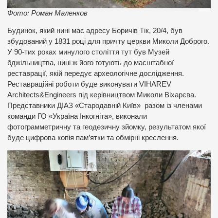
Фото: Роман Маленков
Будинок, який нині має адресу Боричів Тік, 20/4, був
збудований у 1831 році для причту церкви Миколи Доброго.
У 90-тих роках минулого століття тут був Музей
бджільництва, нині ж його готують до масштабної
реставрації, якій передує археологічне дослідження.
Реставраційні роботи буде виконувати VIHAREV
Architects&Engineers під керівництвом Миколи Віхарєва.
Представники ДІАЗ «Стародавній Київ» разом із членами
команди ГО «Україна Інкогніта», виконали
фотограмметричну та геодезичну зйомку, результатом якої
буде цифрова копія пам’ятки та обмірні креслення.