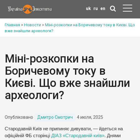
uk
ru
en
Главная
>
Новости
>
Міні-розкопки на Боричевому току в Києві. Що
вже знайшли археологи?
Міні-розкопки на
Боричевому току в
Києві. Що вже знайшли
археологи?
Опубліковано
Дмитро Смотрич
4 июля, 2025
Стародавній Київ не припиняє дивувати, — йдеться на
офіційній ФБ сторінці
ДІАЗ «Стародавній київ»
. Днями