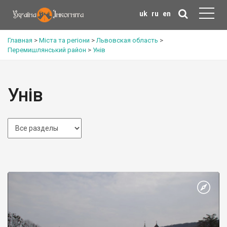
uk
ru
en
Главная
>
Міста та регіони
>
Львовская область
>
Перемишлянський район
>
Унів
Унів