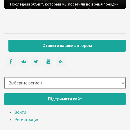
Последний объект, который мы посетили во время поездки
по Золотой подкове Львовщины, - Уневский монастырь.
Монастырь строился в 15 веке, как оборонный. Очень похож
на замок. Внутри расположена оборонная церковь Успения
Пресвятой Богородицы, по бокам - 2 оборонительные башни.
В одной из стен расположен источник святой воды, а рядом
с монастырем - рукотворное озеро с этой самой целебной
водой.
Станьте нашим автором
Принадлежит греко-католической церкви.
Підтримати сайт
Войти
Регистрация