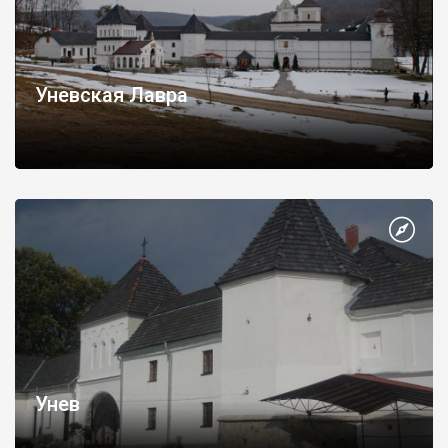
Уневская Лавра
Унев