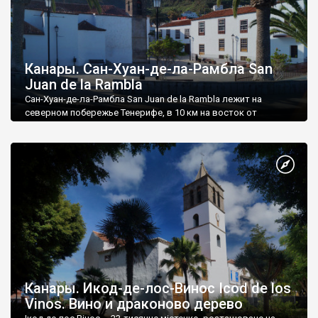
Канары. Сан-Хуан-де-ла-Рамбла San
Juan de la Rambla
Сан-Хуан-де-ла-Рамбла San Juan de la Rambla лежит на
северном побережье Тенерифе, в 10 км на восток от
туристического Пуэрто-де-ла-Круз.
Канары. Икод-де-лос-Винос Icod de los
Vinos. Вино и драконово дерево