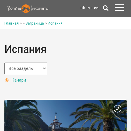
uk
ru
en
Главная
>
>
Заграница
>
Испания
Испания
Канари