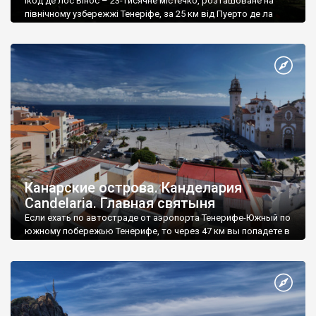
Ікод де лос Вінос – 23-тисячне містечко, розташоване на
північному узбережжі Тенеріфе, за 25 км від Пуерто де ла
Круз.
Канарские острова. Канделария
Candelaria. Главная святыня
Если ехать по автостраде от аэропорта Тенерифе-Южный по
южному побережью Тенерифе, то через 47 км вы попадете в
Канделарию Candelaria.