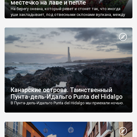
местечко на лаве и пепле
На берегу океана, который ревет и стонет так, что иногда
уши закладывает, под отвесными склонами вулкана, между
застывших серо-черных потоков лавы, в окружении зелени
драконовых деревьев, раскинулс
Канарские острова. Таинственный
Пунта-дель-Идальго Punta del Hidalgo
В Пунта-дель-Идальго Punta del Hidalgo мы приехали ночью.