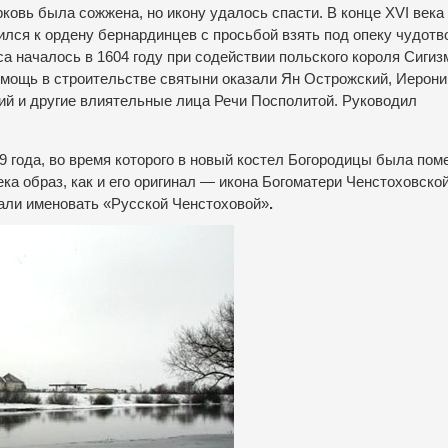
ковь была сожжена, но икону удалось спасти. В конце XVI века
лся к ордену бернардинцев с просьбой взять под опеку чудот
а началось в 1604 году при содействии польского короля Сиги
 Помощь в строительстве святыни оказали Ян Острожский, Иерон
ий и другие влиятельные лица Речи Посполитой. Руководил
 года, во время которого в новый костел Богородицы была по
ка образ, как и его оригинал — икона Богоматери Ченстоховско
али именовать «Русской Ченстоховой»
.