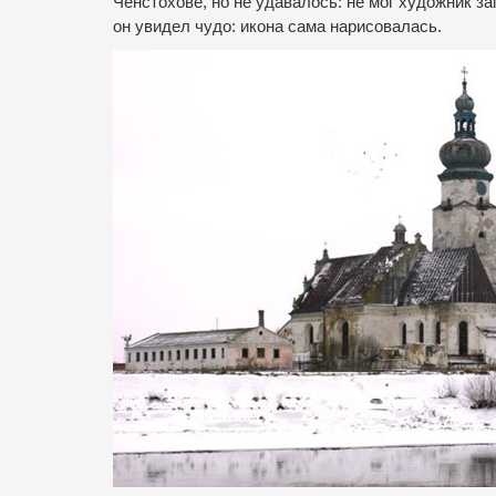
Ченстохове, но не удавалось: не мог художник з
он увидел чудо: икона сама нарисовалась.