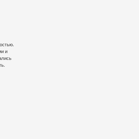
остью.
ми и
вались
ть.