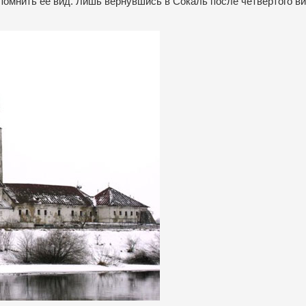
апомнить ее вид. Лишь вернувшись в Сокаль после четвертого ви