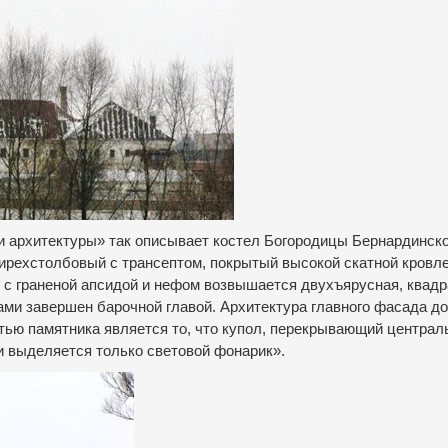
и архитектуры» так описывает костел Богородицы Бернардинско
ирехстолбовый с трансептом, покрытый высокой скатной кровле
с граненой апсидой и нефом возвышается двухъярусная, квадр
ами завершен барочной главой. Архитектура главного фасада д
тью памятника является то, что купол, перекрывающий централ
и выделяется только световой фонарик».