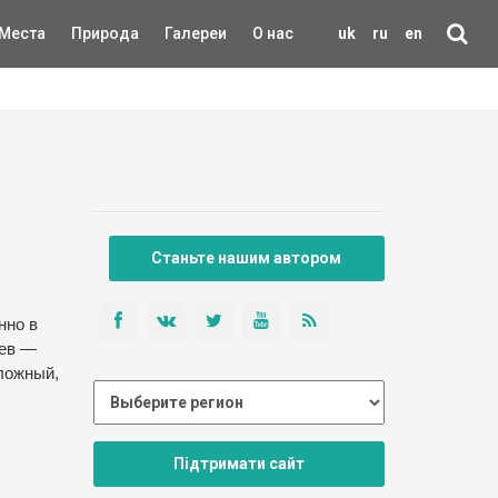
Места
Природа
Галереи
О нас
uk
ru
en
Станьте нашим автором
нно в
цев —
оложный,
Підтримати сайт