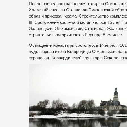
После очередного нападения татар на Сокаль цер
Холмский епископ Станислав Гомолинский обрати
образ и прихожан храма. Строительство комплекс
III. Сооружение костела и келий велось 15 лет.
Язловецкий, Ян Замойский, Станислав Жолкевск
строительством архитектор Бернард Авелидес
.
Освящение монастыря состоялось 14 апреля 1619
чудотворная икона Богородицы Сокальской. За ве
коронован. Бернардинский кляштор в Сокале нач