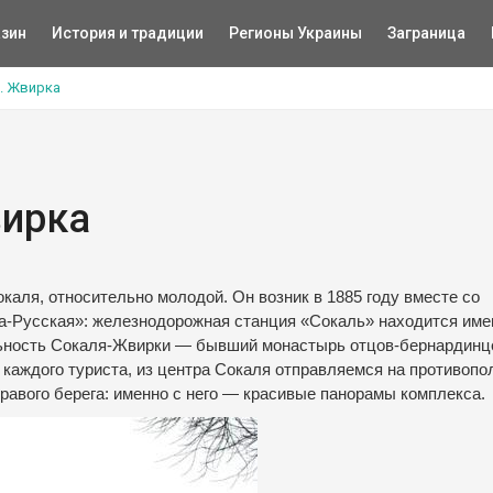
зин
История и традиции
Регионы Украины
Заграница
2. Жвирка
вирка
аля, относительно молодой. Он возник в 1885 году вместе со
а-Русская»: железнодорожная станция «Сокаль» находится име
ельность Сокаля-Жвирки — бывший монастырь отцов-бернардин
 каждого туриста, из центра Сокаля отправляемся на противоп
правого берега: именно с него — красивые панорамы комплекса.