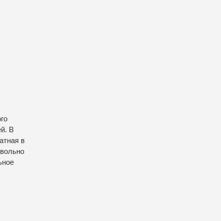
го
й. В
атная в
овольно
ьное