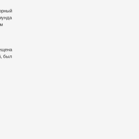
ворный
змунда
им
мещена
й, был