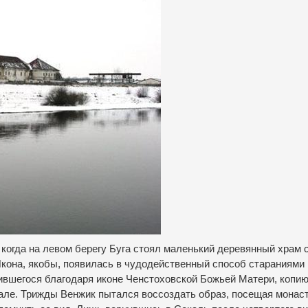
, когда на левом берегу Буга стоял маленький деревянный храм 
кона, якобы, появилась в чудодейственный способ стараниями
ившегося благодаря иконе Ченстоховской Божьей Матери, копи
кале. Трижды Венжик пытался воссоздать образ, посещая монас