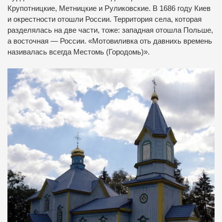
Крупотницкие, Метницкие и Руликовские. В 1686 году Киев
и окрестности отошли России. Территория села, которая
разделялась на две части, тоже: западная отошла Польше,
а восточная — России. «Мотовиливка оть давнихь времень
називалась всегда Местомь (Городомь)».