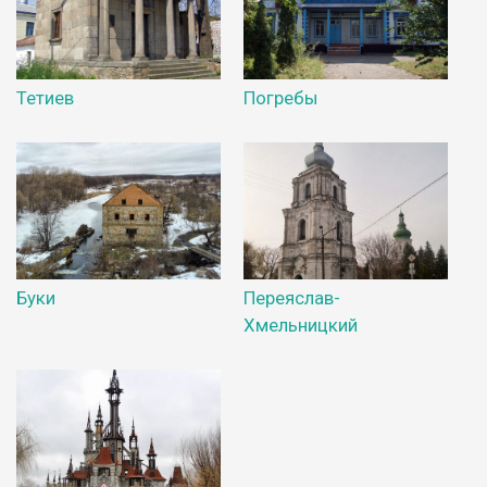
Тетиев
Погребы
Буки
Переяслав-
Хмельницкий