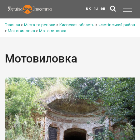
uk
ru
en
Главная
>
Міста та регіони
>
Киевская область
>
Фастівський район
>
Мотовиловка
>
Мотовиловка
Мотовиловка