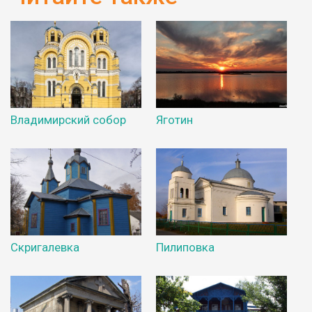
Владимирский собор
Яготин
Скригалевка
Пилиповка