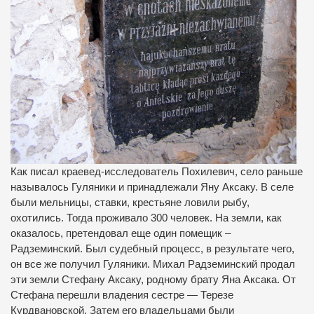
Как писал краевед-исследователь Похилевич, село раньше
называлось Гуляники и принадлежали Яну Аксаку. В селе
были мельницы, ставки, крестьяне ловили рыбу,
охотились. Тогда проживало 300 человек. На земли, как
оказалось, претендовал еще один помещик –
Радземинский. Был судебный процесс, в результате чего,
он все же получил Гуляники. Михал Радземинский продал
эти земли Стефану Аксаку, родному брату Яна Аксака. От
Стефана перешли владения сестре — Терезе
Курдвановской. Затем его владельцами были