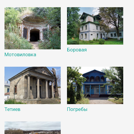
Боровая
Мотовиловка
Тетиев
Погребы