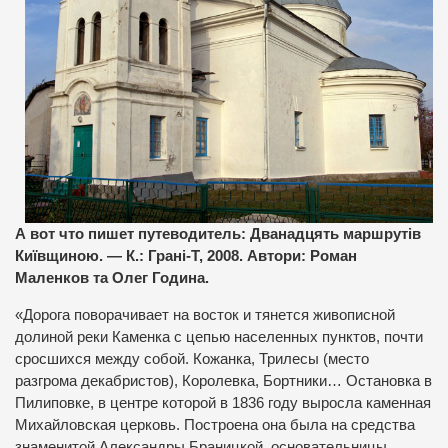
А вот что пишет путеводитель: Дванадцять маршрутів
Київщиною. — К.: Грані-Т, 2008. Автори: Роман
Маленков та Олег Година.
«Дорога поворачивает на восток и тянется живописной
долиной реки Каменка с цепью населенных пунктов, почти
сросшихся между собой. Кожанка, Трилесы (место
разгрома декабристов), Королевка, Бортники… Остановка в
Пилиповке, в центре которой в 1836 году выросла каменная
Михайловская церковь. Построена она была на средства
знаменитой Александры Браницкой, основательницы