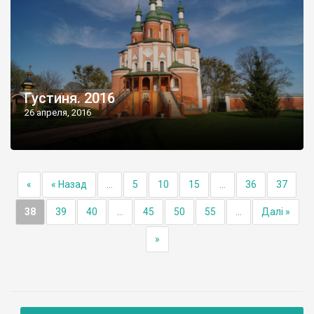
Густиня. 2016
26 апреля, 2016
«
« Назад
...
5
10
15
...
36
37
38
39
40
...
45
50
55
...
Далі »
»