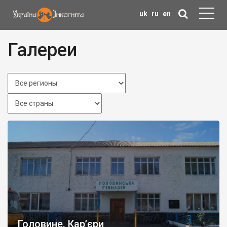
uk
ru
en
Галереи
Головине. Кар’єри