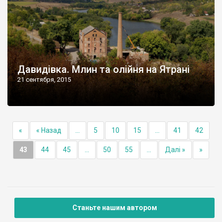
Давидівка. Млин та олійня на Ятрані
21 сентября, 2015
«
« Назад
...
5
10
15
...
41
42
43
44
45
...
50
55
...
Далі »
»
Станьте нашим автором