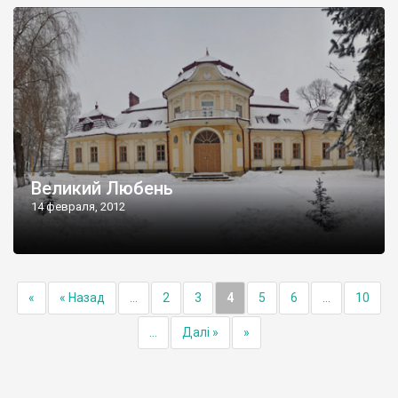
Великий Любень
14 февраля, 2012
«
« Назад
...
2
3
4
5
6
...
10
...
Далі »
»