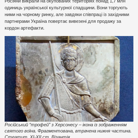
Росіяни викрали на окупованих територіях понад 1,7 млн
одиниць української культурної спадщини. Вони торгують
ними на чорному ринку, але завдяки співпраці із західними
партнерами Україна повертає вивезені для продажу за
кордон артефакти.
Російський “трофей” з Херсонесу – ікона із зображенням
святого воїна. Фрагментована, втрачена нижня частина.
Стеатит. XI-XII ст. Візантія.