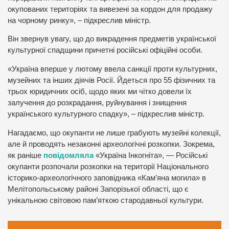
окупованих територіях та вивезені за кордон для продажу
на чорному ринку», – підкреслив міністр.
Він звернув увагу, що до викрадення предметів української
культурної спадщини причетні російські офіційні особи.
«Україна вперше у лютому ввела санкції проти культурних,
музейних та інших діячів Росії. Йдеться про 55 фізичних та
трьох юридичних осіб, щодо яких ми чітко довели їх
залучення до розкрадання, руйнування і знищення
українського культурного спадку», – підкреслив міністр.
Нагадаємо, що окупанти не лише грабують музейні колекції,
але й проводять незаконні археологічні розкопки. Зокрема,
як раніше
повідомляла
«Україна Інкогніта», — Російські
окупанти розпочали розкопки на території Національного
історико-археологічного заповідника «Кам’яна могила» в
Мелітопольському районі Запорізької області, що є
унікальною світовою пам’яткою стародавньої культури.