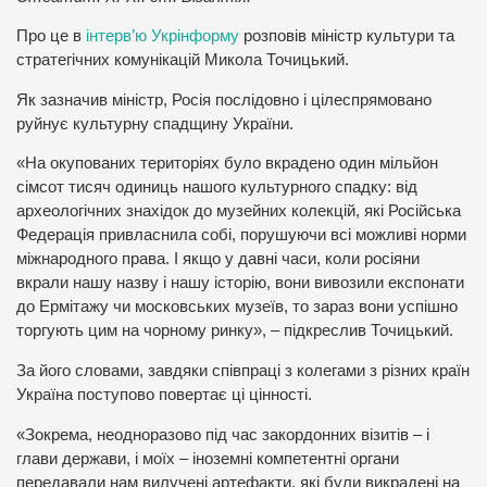
Про це в
інтерв’ю Укрінформу
розповів міністр культури та
стратегічних комунікацій Микола Точицький.
Як зазначив міністр, Росія послідовно і цілеспрямовано
руйнує культурну спадщину України.
«На окупованих територіях було вкрадено один мільйон
сімсот тисяч одиниць нашого культурного спадку: від
археологічних знахідок до музейних колекцій, які Російська
Федерація привласнила собі, порушуючи всі можливі норми
міжнародного права. І якщо у давні часи, коли росіяни
вкрали нашу назву і нашу історію, вони вивозили експонати
до Ермітажу чи московських музеїв, то зараз вони успішно
торгують цим на чорному ринку», – підкреслив Точицький.
За його словами, завдяки співпраці з колегами з різних країн
Україна поступово повертає ці цінності.
«Зокрема, неодноразово під час закордонних візитів – і
глави держави, і моїх – іноземні компетентні органи
передавали нам вилучені артефакти, які були викрадені на