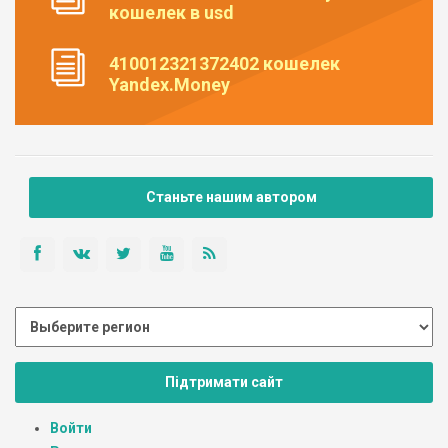
кошелек в usd
410012321372402 кошелек
Yandex.Money
Станьте нашим автором
Підтримати сайт
Войти