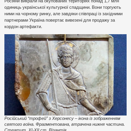
Росіяни викрали на окупованих територіях понад 1,7 млн
одиниць української культурної спадщини. Вони торгують
ними на чорному ринку, але завдяки співпраці із західними
партнерами Україна повертає вивезені для продажу за
кордон артефакти.
Російський “трофей” з Херсонесу – ікона із зображенням
святого воїна. Фрагментована, втрачена нижня частина.
Стеатит. XI-XII ст. Візантія.