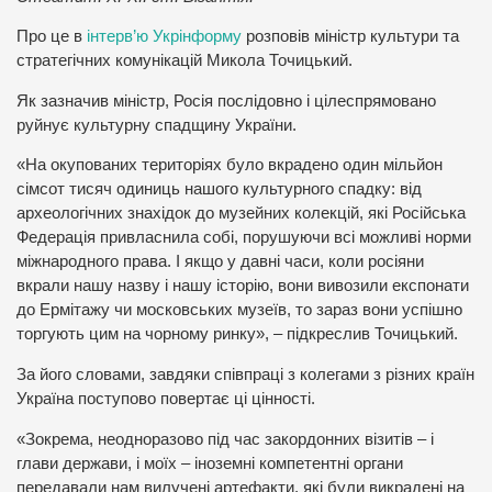
Про це в
інтерв’ю Укрінформу
розповів міністр культури та
стратегічних комунікацій Микола Точицький.
Як зазначив міністр, Росія послідовно і цілеспрямовано
руйнує культурну спадщину України.
«На окупованих територіях було вкрадено один мільйон
сімсот тисяч одиниць нашого культурного спадку: від
археологічних знахідок до музейних колекцій, які Російська
Федерація привласнила собі, порушуючи всі можливі норми
міжнародного права. І якщо у давні часи, коли росіяни
вкрали нашу назву і нашу історію, вони вивозили експонати
до Ермітажу чи московських музеїв, то зараз вони успішно
торгують цим на чорному ринку», – підкреслив Точицький.
За його словами, завдяки співпраці з колегами з різних країн
Україна поступово повертає ці цінності.
«Зокрема, неодноразово під час закордонних візитів – і
глави держави, і моїх – іноземні компетентні органи
передавали нам вилучені артефакти, які були викрадені на