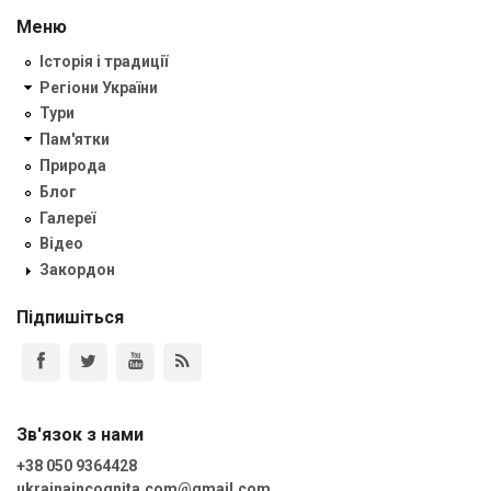
Меню
Історія і традиції
Регіони України
Тури
Пам'ятки
Природа
Блог
Галереї
Відео
Закордон
Підпишіться
Зв'язок з нами
+38 050 9364428
ukrainaincognita.com@gmail.com