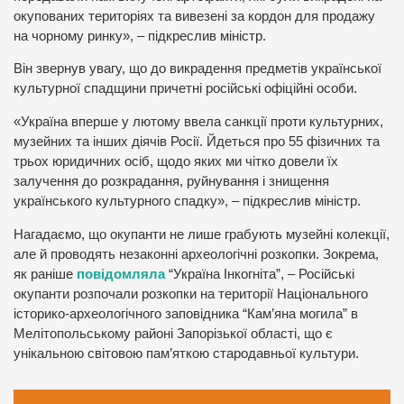
окупованих територіях та вивезені за кордон для продажу
на чорному ринку», – підкреслив міністр.
Він звернув увагу, що до викрадення предметів української
культурної спадщини причетні російські офіційні особи.
«Україна вперше у лютому ввела санкції проти культурних,
музейних та інших діячів Росії. Йдеться про 55 фізичних та
трьох юридичних осіб, щодо яких ми чітко довели їх
залучення до розкрадання, руйнування і знищення
українського культурного спадку», – підкреслив міністр.
Нагадаємо, що окупанти не лише грабують музейні колекції,
але й проводять незаконні археологічні розкопки. Зокрема,
як раніше
повідомляла
“Україна Інкогніта”, – Російські
окупанти розпочали розкопки на території Національного
історико-археологічного заповідника “Кам’яна могила” в
Мелітопольському районі Запорізької області, що є
унікальною світовою пам’яткою стародавньої культури.