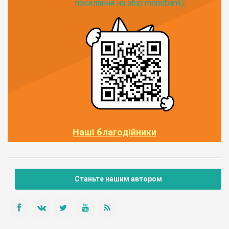
посилання на збір monobank):
Наші благодійники
Станьте нашим автором