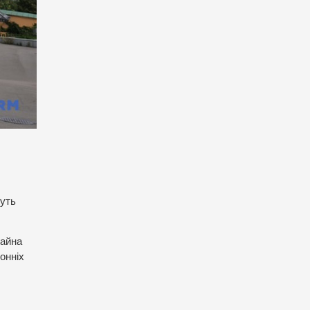
дуть
майна
онніх