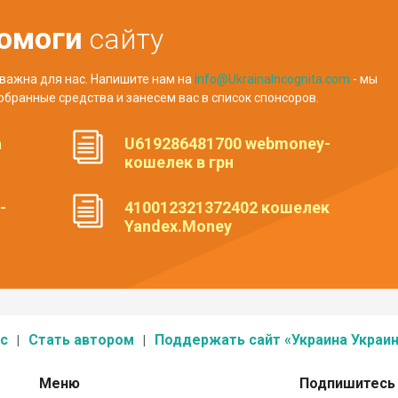
омоги
сайту
важна для нас. Напишите нам на
info@UkrainaIncognita.com
- мы
обранные средства и занесем вас в список спонсоров.
а
U619286481700 webmoney-
кошелек в грн
-
410012321372402 кошелек
Yandex.Money
с
Стать автором
Поддержать сайт «Украина Украин
Меню
Подпишитесь