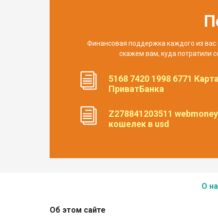
П
Финансовая поддержка каждого из вас 
скажем вам, куда потратили с
5168 7420 1998 6771 Карт
ПриватБанка
Z278841203511 webmoney
кошелек в usd
О на
Об этом сайте