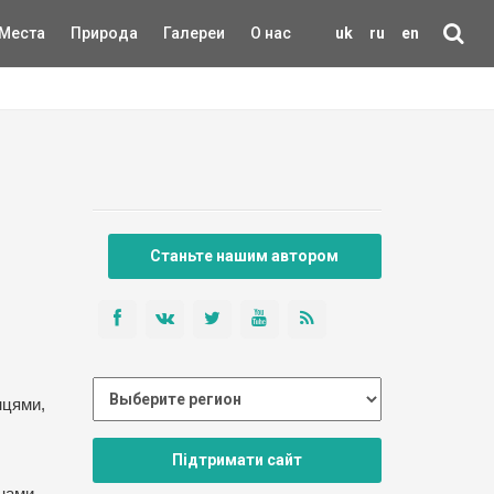
Места
Природа
Галереи
О нас
uk
ru
en
Станьте нашим автором
нцями,
Підтримати сайт
енами