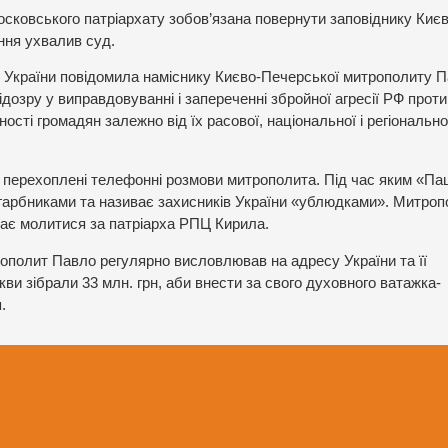
сковського патріархату зобов’язана повернути заповіднику Києв
ння ухвалив суд.
 України повідомила наміснику Києво-Печерської митрополиту 
дозру у виправдовуванні і запереченні збройної агресії РФ проти
ності громадян залежно від їх расової, національної і регіонально
і перехоплені телефонні розмови митрополита. Під час яким «Па
агарбниками та називає захисників України «ублюдками». Митроп
икає молитися за патріарха РПЦ Кирила.
ополит Павло регулярно висловлював на адресу України та її
ркви зібрали 33 млн. грн, аби внести за свого духовного ватажка-
.