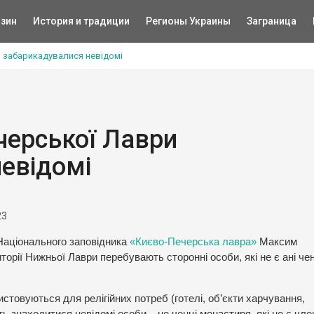
зин
История и традиции
Регионы Украины
Заграница
и забарикадувалися невідомі
черської Лаври
евідомі
23
 Національного заповідника
«Києво-Печерська лавра»
Максим
орії Нижньої Лаври перебувають сторонні особи, які не є ані че
истовуються для релігійних потреб (готелі, об’єкти харчування,
ть знаходитися невідомі особи – не ченці монастиря, які не є чл