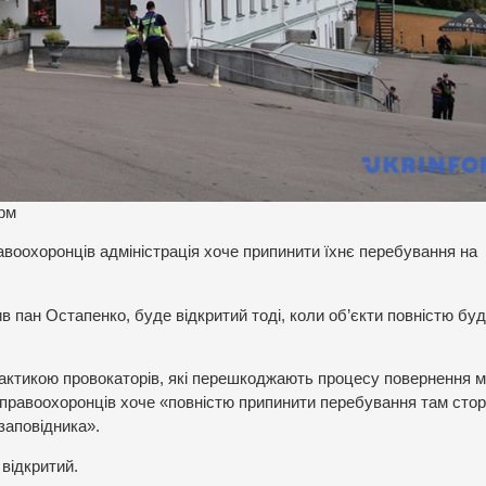
орм
авоохоронців адміністрація хоче припинити їхнє перебування на
в пан Остапенко, буде відкритий тоді, коли об’єкти повністю бу
 тактикою провокаторів, які перешкоджають процесу повернення 
 правоохоронців хоче «повністю припинити перебування там стор
 заповідника».
відкритий.