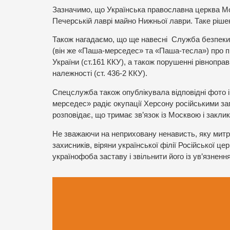
Зазначимо, що Українська православна церква Мо
Печерській лаврі майно Нижньої лаври. Таке ріше
Також нагадаємо, що ще навесні Служба безпеки
(він же «Паша-мерседес» та «Паша-тесла») про пі
України (ст.161 ККУ), а також порушенні рівноправ
належності (ст. 436-2 ККУ).
Спецслужба також опублікувала відповідні фото 
мерседес» радіє окупації Херсону російськими з
розповідає, що тримає зв’язок із Москвою і закл
Не зважаючи на неприховану ненависть, яку митр
захисників, віряни української філії Російської це
українофоба заставу і звільнити його із ув’язнення