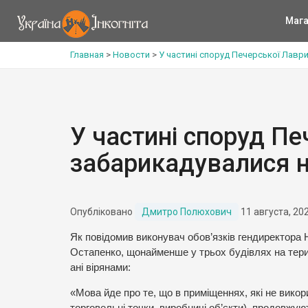
Мага
Главная
>
Новости
>
У частині споруд Печерської Лавр
У частині споруд Пе
забарикадувалися н
Опубліковано
Дмитро Полюхович
11 августа, 20
Як повідомив виконувач обов’язків гендиректора
Остапенко, щонайменше у трьох будівлях на терит
ані вірянами:
«Мова йде про те, що в приміщеннях, які не викор
торговельні точки, виробничі об’єкти), продовжую