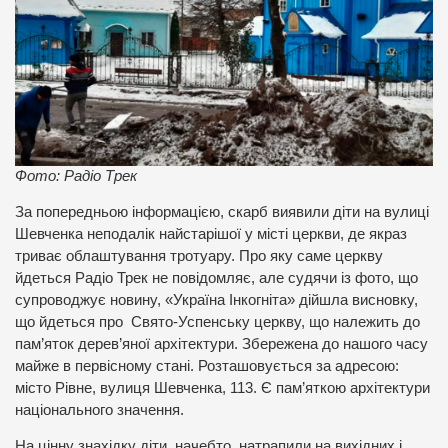
Фото: Радіо Трек
За попередньою інформацією, скарб виявили діти на вулиці
Шевченка неподалік найстарішої у місті церкви, де якраз
триває облаштування тротуару. Про яку саме церкву
йдеться Радіо Трек не повідомляє, але судячи із фото, що
супроводжує новину, «Україна Інкогніта» дійшла висновку,
що йдеться про Свято-Успенську церкву, що належить до
пам’яток дерев’яної архітектури. Збережена до нашого часу
майже в первісному стані. Розташовується за адресою:
місто Рівне, вулиця Шевченка, 113. Є пам’яткою архітектури
національного значення.
На цінну знахідку діти, начебто, натрапили на вихідних і