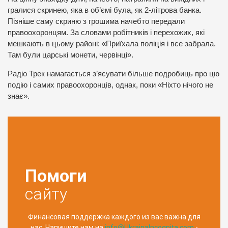
гралися скринею, яка в об’ємі була, як 2-літрова банка.
Пізніше саму скриню з грошима начебто передали
правоохоронцям. За словами робітників і перехожих, які
мешкають в цьому районі: «Приїхала поліція і все забрала.
Там були царські монети, червінці».
Радіо Трек намагається з’ясувати більше подробиць про цю
подію і самих правоохоронців, однак, поки «Ніхто нічого не
знає».
Помоги
сайту
Финансовая поддержка каждого из вас важна для
нас. Напишите нам на
info@UkrainaIncognita.com
-