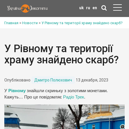
uk
ru
en
Главная
>
Новости
>
У Рівному та території храму знайдено скарб?
У Рівному та території
храму знайдено скарб?
Опубліковано
Дмитро Полюхович
13 декабря, 2023
У
Рівному
знайшли скриньку з золотими монетами.
Кажуть… Про це повідомляє
Радіо Трек
.