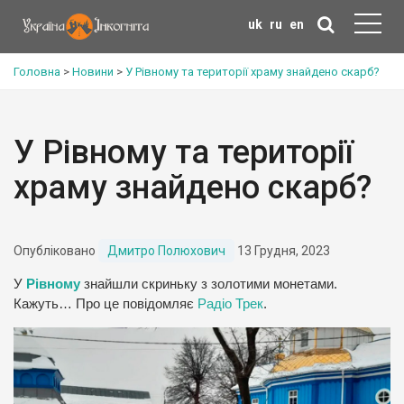
uk
ru
en
Головна
>
Новини
>
У Рівному та території храму знайдено скарб?
У Рівному та території
храму знайдено скарб?
Опубліковано
Дмитро Полюхович
13 Грудня, 2023
У
Рівному
знайшли скриньку з золотими монетами.
Кажуть… Про це повідомляє
Радіо Трек
.