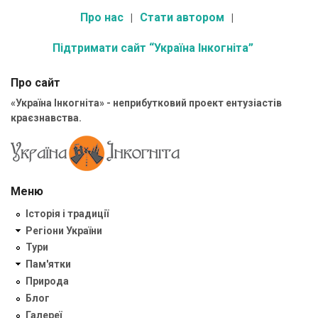
Про нас
Стати автором
Підтримати сайт “Україна Інкогніта”
Про сайт
«Україна Інкогніта» - неприбутковий проект ентузіастів
краєзнавства.
Меню
Історія і традиції
Регіони України
Тури
Пам'ятки
Природа
Блог
Галереї