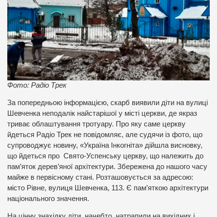
Фото: Радіо Трек
За попередньою інформацією, скарб виявили діти на вулиці
Шевченка неподалік найстарішої у місті церкви, де якраз
триває облаштування тротуару. Про яку саме церкву
йдеться Радіо Трек не повідомляє, але судячи із фото, що
супроводжує новину, «Україна Інкогніта» дійшла висновку,
що йдеться про Свято-Успенську церкву, що належить до
пам’яток дерев’яної архітектури. Збережена до нашого часу
майже в первісному стані. Розташовується за адресою:
місто Рівне, вулиця Шевченка, 113. Є пам’яткою архітектури
національного значення.
На цінну знахідку діти, начебто, натрапили на вихідних і