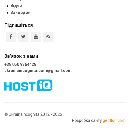
Відео
Закордон
Підпишіться
Зв'язок з нами
+38 050 9364428
ukrainaincognita.com@gmail.com
© UkrainaIncognita 2012 - 2026
Розробка сайту
geotlon.com