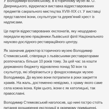
У Володимирі-Волинському, в історичному музеї ім. О.
Дверницького, відкрилася виставка відреставрованих
предметів сакрального мистецтва XVIII-XIX ст. У виставці
представлені ікони, скульптури та дерев’яний хрест із
надписами.
Це партія відреставрованих експонатів, яку нещодавно
передали музею працівники Львівської філії Національного
науково-дослідного реставраційного центру.
Як зазначив директор історичного музею Володимир
Стемковський, співпраця з львівськими реставраторами
розпочалась більше 10 років тому. За цей час за кошти
державного бюджету відновлено понад 50 ікон та
скульптур, які зберігаються у фондосховищах музею
Володимира. До музею вони потрапили в роки закриття
храмів. На жаль, достеменно невідомо, з храму якого саме
села кожна ікона. Крім цього, ікони є як католицькі, так
православні.
Володимир Стемковський наголосив, що нині гостро стоїть
питання розширення експозиції в окремому приміщенні,