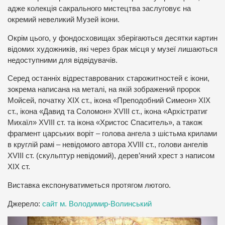
адже колекція сакрального мистецтва заслуговує на
окремий невеликий Музей ікони.
Окрім цього, у фондосховищах зберігаються десятки картин
відомих художників, які через брак місця у музеї лишаються
недоступними для відвідувачів.
Серед останніх відреставрованих старожитностей є ікони,
зокрема написана на металі, на якій зображений пророк
Мойсей, початку ХІХ ст., ікона «Преподобний Симеон» ХІХ
ст., ікона «Давид та Соломон» XVIII ст., ікона «Архістратиг
Михаїл» XVIII ст. та ікона «Христос Спаситель», а також
фрагмент царських воріт – голова ангела з шістьма крилами
в круглій рамі – невідомого автора XVIII ст., голови ангелів
XVIII ст. (скульптур невідомий), дерев’яний хрест з написом
ХІХ ст.
Виставка експонуватиметься протягом лютого.
Джерело:
сайт м. Володимир-Волинський