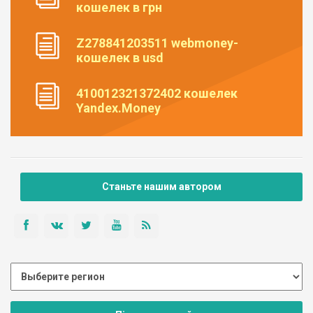
кошелек в грн
Z278841203511 webmoney-
кошелек в usd
410012321372402 кошелек
Yandex.Money
Станьте нашим автором