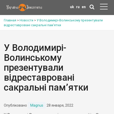
uk
ru
en
Главная
>
Новости
>
У Володимирі-Волинському презентували
відреставровані сакральні пам’ятки
У Володимирі-
Волинському
презентували
відреставровані
сакральні пам’ятки
Опубліковано
Magnus
28 января, 2022