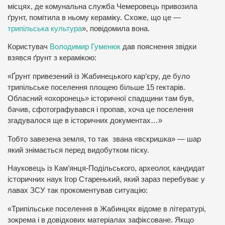
місцях, де комунальна служба Чемеровець привозила
ґрунт, помітила в ньому кераміку. Схоже, що це —
трипільська культура
», повідомила вона.
Користувач
Володимир Гуменюк
дав пояснення звідки
взявся ґрунт з керамікою:
«Ґрунт привезений із Жабинецького кар’єру, де було
трипільське поселення площею більше 15 гектарів.
Обласний «охоронець» історичної спадщини там був,
бачив, сфотографувався і пропав, хоча це поселення
згадувалося ще в історичних документах…»
Тобто завезена земля, то так звана «вскришка» — шар
який знімається перед видобутком піску.
Науковець із Кам’янця-Подільського, археолог, кандидат
історичних наук Ігор Старенький, який зараз перебуває у
лавах ЗСУ так прокоментував ситуацію:
«Трипільське поселення в Жабинцях відоме в літературі,
зокрема і в довідкових матеріалах зафіксоване. Якщо