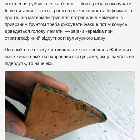
поселення руйнується кар’єром — його треба розкопувати.
Інше питання — а хто гроші на розкопки дасть. Інформацію
про те, що матеріали трипілля потрапили в Чемерівці з
привозним ґрунтом треба фіксувати інакше потім комусь
доведеться голову ламати — звідки кераміка при
стратиграфічний відсутності культурного шару
По пам’яті не скажу чи трипільське поселення в Жабинцях
має якийсь пам’яткоохоронний статус, але, якщо пам’ять не
підводить, то наче ні».