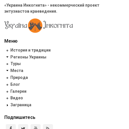
«Украина Инкогнита» - некоммерческий проект
энтузиастов краеведения.
Меню
История и традиции
Регионы Украины
Туры
Места
Природа
Блог
Галереи
Видео
Заграница
Подпишитесь