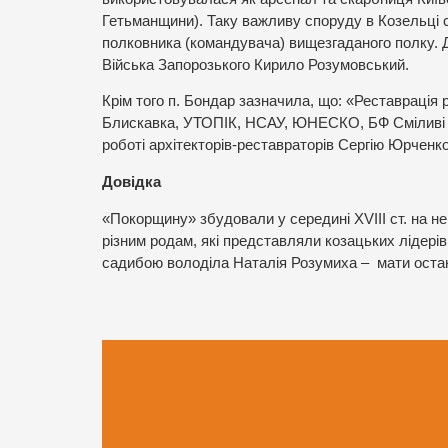
Гетьманщини). Таку важливу споруду в Козельці 
полковника (командувача) вищезгаданого полку. До
Війська Запорозького Кирило Розумовський.
Крім того п. Бондар зазначила, що: «Реставрація 
Блискавка, УТОПІК, НСАУ, ЮНЕСКО, БФ Сміливі ві
роботі архітекторів-реставраторів Сергію Юрченко
Довідка
«Покорщину» збудовали у середині XVIII ст. на не
різним родам, які представляли козацьких лідерів 
садибою володіла Наталія Розумиха – мати остан