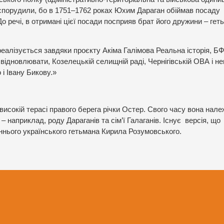
спорудили, бо в 1751–1762 роках Юхим Дараган обіймав посаду
 речі, в отримані цієї посади посприяв брат його дружини – гет
реалізується завдяки проєкту Акіма Галімова Реальна історія, БФ
дновлювати, Козелецькій селищній раді, Чернігівській ОВА і не
 і Івану Бикову.»
високій терасі правого берега річки Остер. Свого часу вона нал
– наприклад, роду Дараганів та сім’ї Галаганів. Існує версія, що
нього українського гетьмана Кирила Розумовського.