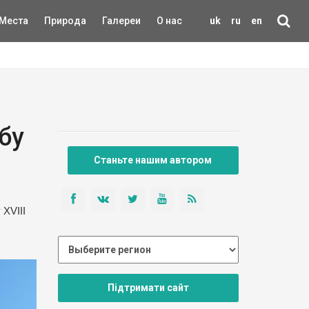
Места
Природа
Галереи
О нас
uk
ru
en
бу
Станьте нашим автором
XVIII
Підтримати сайт