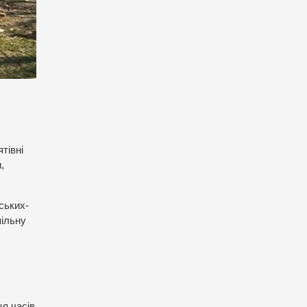
тівні
,
ських-
пільну
ця часів