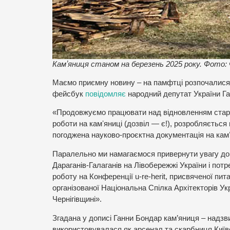
Камʼяниця станом на березень 2025 року. Фото:
Маємо приємну новину – на памфтці розпочалися а
фейсбук
повідомляє
народний депутат України Г
«Продовжуємо працювати над відновленням старо
роботи на камʼяниці (дозвіл — є!), розробляється
погоджена науково-проєктна документація на кам
Паралельно ми намагаємося привернути увагу до 
Дараганів-Галаганів на Лівобережжі України і пот
роботу на Конференції u-re-herit, присвяченої пи
організованої Національна Спілка Архітекторів Ук
Чернігівщині».
Згадана у дописі Ганни Бондар кам’яниця – надзвич
використовувалася як арсенал та скарбниця Київс