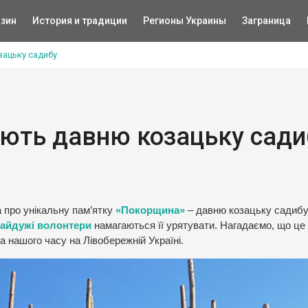
зин
История и традиции
Регионы Украины
Заграница
зацьку садибу
ують давню козацьку сади
а про унікальну пам’ятку
«Покорщина»
– давню козацьку садибу 
айдужі волонтери
намагаються її урятувати. Нагадаємо, що це
а нашого часу на Лівобережній Україні.