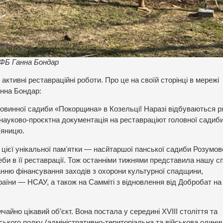
 ФБ Ганна Бондар
ктивні реставраційні роботи. Про це на своїй сторінці в мережі
анна Бондар:
винної садиби «Покорщина» в Козельці! Наразі відбуваються ря
 науково-проєктна документація на реставраціют головної садиби
ʼяницю.
цієї унікальної памʼятки — насйтаршої панської садиби Розумов
реби в її реставрації. Тож останніми тижнями представила нашу с
танню фінансування заходів з охорони культурної спадщини,
раїни — НСАУ, а також на Самміті з відновлення від Добробат на
айно цікавий об’єкт. Вона постала у середині XVIII століття та
ького полку (адміністративно-територіальна та військова одини