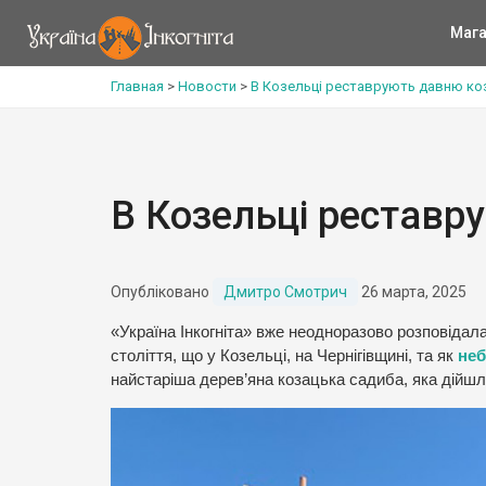
Мага
Главная
>
Новости
>
В Козельці реставрують давню ко
В Козельці реставр
Опубліковано
Дмитро Смотрич
26 марта, 2025
«Україна Інкогніта» вже неодноразово розповідал
століття, що у Козельці, на Чернігівщині, та як
неб
найстаріша дерев’яна козацька садиба, яка дійшл