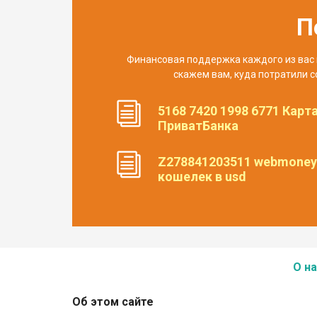
П
Финансовая поддержка каждого из вас 
скажем вам, куда потратили с
5168 7420 1998 6771 Карт
ПриватБанка
Z278841203511 webmoney
кошелек в usd
О на
Об этом сайте