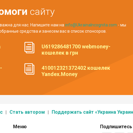
омоги
сайту
важна для нас. Напишите нам на
info@UkrainaIncognita.com
- мы
обранные средства и занесем вас в список спонсоров.
а
U619286481700 webmoney-
кошелек в грн
-
410012321372402 кошелек
Yandex.Money
с
Стать автором
Поддержать сайт «Украина Украин
Меню
Подпишитесь