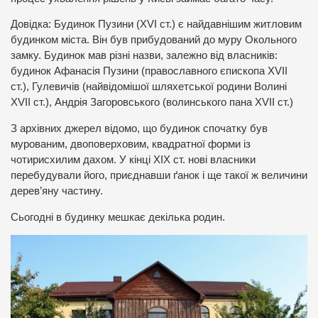
Довідка: Будинок Пузини (ХVІ ст.) є найдавнішим житловим
будинком міста. Він був прибудований до муру Окольного
замку. Будинок мав різні назви, залежно від власників:
будинок Афанасія Пузини (православного єпископа ХVІІ
ст.), Гулевичів (найвідомішої шляхетської родини Волині
ХVІІ ст.), Андрія Загоровського (волинського пана ХVІІ ст.)
З архівних джерел відомо, що будинок спочатку був
мурованим, двоповерховим, квадратної форми із
чотирисхилим дахом. У кінці ХІХ ст. нові власники
перебудували його, приєднавши ґанок і ще такої ж величини
дерев’яну частину.
Сьогодні в будинку мешкає декілька родин.