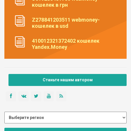
кошелек в грн
Z278841203511 webmoney-
кошелек в usd
410012321372402 кошелек
Yandex.Money
Станьте нашим автором