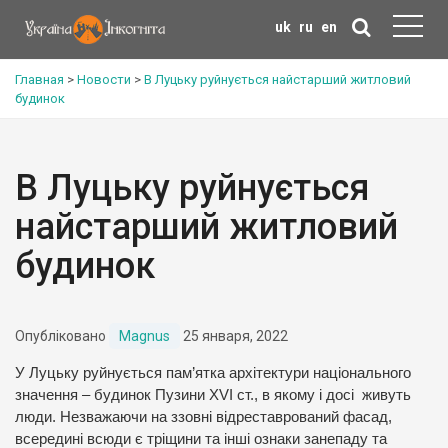
uk
ru
en
Главная
>
Новости
>
В Луцьку руйнується найстарший житловий
будинок
В Луцьку руйнується
найстарший житловий
будинок
Опубліковано
Magnus
25 января, 2022
У Луцьку руйнується пам’ятка архітектури національного
значення – будинок Пузини ХVІ ст., в якому і досі живуть
люди. Незважаючи на ззовні відреставрований фасад,
всередині всюди є тріщини та інші ознаки занепаду та