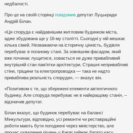
недбалості.
Про це на своїй сторінці
повідомив
депутат Луцькради
Андрій Білан.
«Ця споруда є найдавнішим житловим будинком міста,
адже збудована ще у 16-му столітті. Сьогодні у ній мешкає
кілька сімей. Незважаючи на історичну цінність, будівля
перебуває в поганому стані. За зовнішнім фасадом, який
вже починає лущитися, ховається не дуже привабливий
внутрішній стан пам’ятки архітектури. Страшні непривабливі
стіни, тріщини та електропроводка — така не надто
приваблива реальність споруди», — вказує він.
«Позитивом є те, що збережені елементи автентичного
будинку. Але споруда перебуває не в найкращому стані», –
відзначив депутат.
Білан вказує, що будинок перебуває на балансі
Мінкультури, відповідно, усі ремонтні чи реставраційні
роботи мають бути погоджені через міністерство, але
процес ухвалення рішень у Києві займає багато часу.