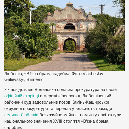
Любешів, «В’їзна брама садиби». Фото Viacheslav
Galievskyi, Вікіпедія
Як повідомляє Волинська обласна прокуратура на своїй
офіційній сторінці
в мережі «facebook», Любешівський
районний суд задовольнив позов Камінь-Каширської
окружної прокуратури та передав у власність громади
селища Любешів
безхазяйне майно – пам’ятку архітектури
національного значення XVІІІ століття «В’їзна брама
садиби».