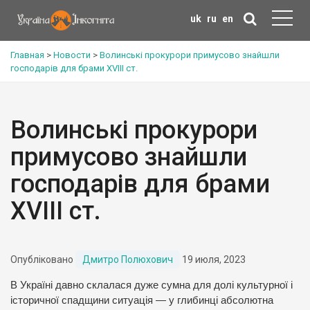
uk
ru
en
Главная
>
Новости
>
Волинські прокурори примусово знайшли
господарів для брами XVIII ст.
Волинські прокурори
примусово знайшли
господарів для брами
XVIII ст.
Опубліковано
Дмитро Полюхович
19 июля, 2023
В Україні давно склалася дуже сумна для долі культурної і
історичної спадщини ситуація — у глибинці абсолютна