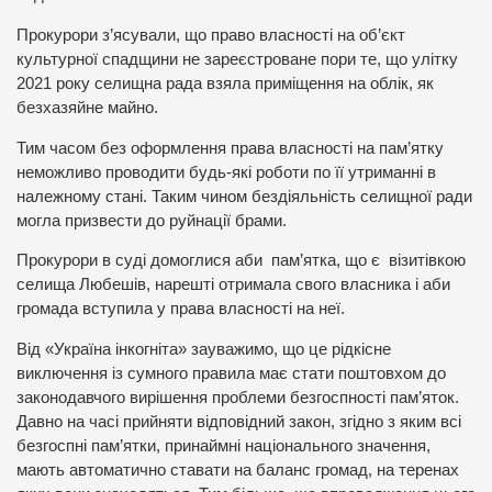
Прокурори з’ясували, що право власності на об’єкт
культурної спадщини не зареєстроване пори те, що улітку
2021 року селищна рада взяла приміщення на облік, як
безхазяйне майно.
Тим часом без оформлення права власності на пам’ятку
неможливо проводити будь-які роботи по її утриманні в
належному стані. Таким чином бездіяльність селищної ради
могла призвести до руйнації брами.
Прокурори в суді домоглися аби пам’ятка, що є візитівкою
селища Любешів, нарешті отримала свого власника і аби
громада вступила у права власності на неї.
Від «Україна інкогніта» зауважимо, що це рідкісне
виключення із сумного правила має стати поштовхом до
законодавчого вирішення проблеми безгоспності пам’яток.
Давно на часі прийняти відповідний закон, згідно з яким всі
безгоспні пам’ятки, принаймні національного значення,
мають автоматично ставати на баланс громад, на теренах