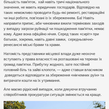
більшість пам’яток, хай навіть тричі національного
значення, не мають юридичних господарів. Відповідно на
таких неможливо проводити будь-які ремонті, реставраційні
чи інші роботи, пов’язані із їх збереженням. Ба! Навіть
направити припис, аби чиновники вжили термінових заходів
у випадку загрози руйнації чи пошкодження пам’ятки, немає
кому. Адже вона офіційно нічия. Серед таких «сиріт» при
батьках, зокрема, навіть давні замки, середньовічно-
ренесансні міські брами та храми.
Натомість представники місцевої влади дуже неохоче
вступають у права власності на розташовані на теренах їх
громад пам’ятки. Прибутку жодного, зате постійний
головний біль та зайві клопоти, — адже ставши власником
доведеться відповідати за збереження «нікчемних руїн» та
витрачати кошти на їх утримання.
Але маємо рідкісний випадок, коли дякуючи втручанню
співробітників прокуратури ситуація змінюється на краще.