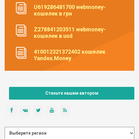
U619286481700 webmoney-
кошелек в грн
Z278841203511 webmoney-
кошелек в usd
410012321372402 кошелек
Yandex.Money
Станьте нашим автором