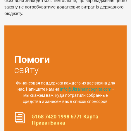
яких вони знаходяться. Тим більше, що впровадження цього
закону не потребуватиме додаткових витрат із державного
бюджету.
Помоги
сайту
Финансовая поддержка каждого из вас важна для
нас. Напишите нам на
info@UkrainaIncognita.com
-
мы скажем вам, куда потратили собранные
средства и занесем вас в список спонсоров.
5168 7420 1998 6771 Карта
ПриватБанка