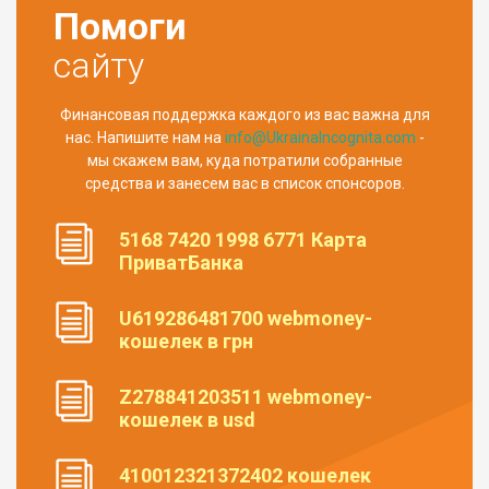
Помоги
сайту
Финансовая поддержка каждого из вас важна для
нас. Напишите нам на
info@UkrainaIncognita.com
-
мы скажем вам, куда потратили собранные
средства и занесем вас в список спонсоров.
5168 7420 1998 6771 Карта
ПриватБанка
U619286481700 webmoney-
кошелек в грн
Z278841203511 webmoney-
кошелек в usd
410012321372402 кошелек