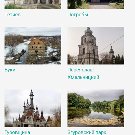
Тетиев
Погребы
Буки
Переяслав-
Хмельницкий
Гуровщина
Згуровский парк