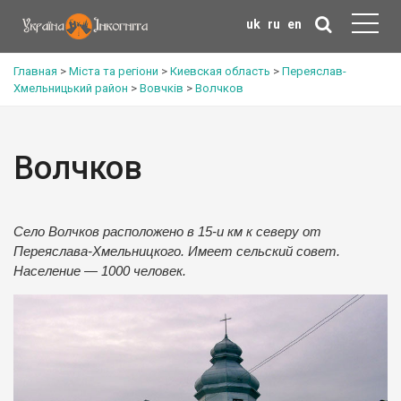
uk
ru
en
Главная
>
Міста та регіони
>
Киевская область
>
Переяслав-
Хмельницький район
>
Вовчків
>
Волчков
Волчков
Село Волчков расположено в 15-и км к северу от
Переяслава-Хмельницкого. Имеет сельский совет.
Население — 1000 человек.