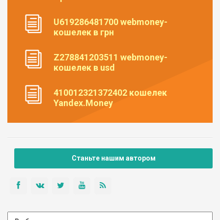
U619286481700 webmoney-
кошелек в грн
Z278841203511 webmoney-
кошелек в usd
410012321372402 кошелек
Yandex.Money
Станьте нашим автором