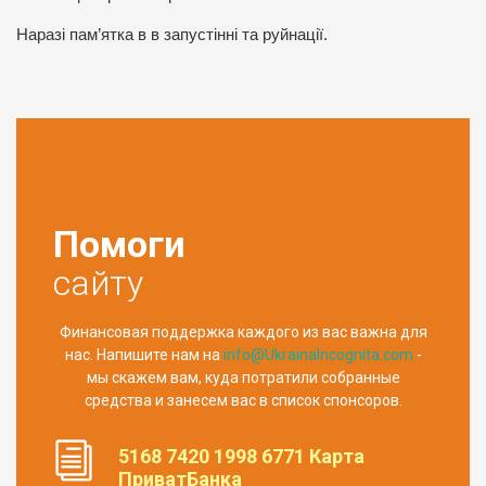
Наразі пам’ятка в в запустінні та руйнації.
Помоги
сайту
Финансовая поддержка каждого из вас важна для
нас. Напишите нам на
info@UkrainaIncognita.com
-
мы скажем вам, куда потратили собранные
средства и занесем вас в список спонсоров.
5168 7420 1998 6771 Карта
ПриватБанка