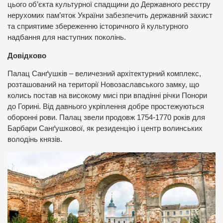
цього об’єкта культурної спадщини до Державного реєстру
нерухомих пам’яток України забезпечить державний захист
та сприятиме збереженню історичного й культурного
надбання для наступних поколінь.
Довідково
Палац Санґушків – величезний архітектурний комплекс,
розташований на території Новозаславського замку, що
колись постав на високому мисі при впадінні річки Понори
до Горині. Від давнього укріплення добре простежуються
оборонні рови. Палац звели продовж 1754-1770 років для
Барбари Санґушкової, як резиденцію і центр волинських
володінь князів.