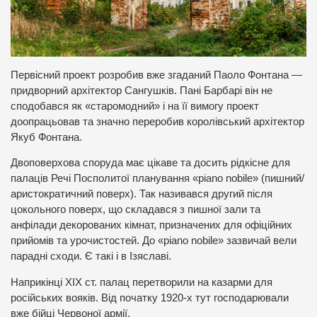
Первісний проект розробив вже згаданий Паоло Фонтана —
придворний архітектор Сангушків. Пані Барбарі він не
сподобався як «старомодний» і на її вимогу проект
доопрацьовав та значно переробив королівський архітектор
Якуб Фонтана.
Двоповерхова споруда має цікаве та досить рідкісне для
палаців Речі Посполитої планування «piano nobile» (пишний/
аристократичний поверх). Так називався другий після
цокольного поверх, що складався з пишної зали та
анфілади декорованих кімнат, призначених для офіційних
прийомів та урочистостей. До «piano nobile» зазвичай вели
парадні сходи. Є такі і в Ізяславі.
Наприкінці ХІХ ст. палац перетворили на казарми для
російських вояків. Від початку 1920-х тут господарювали
вже бійці Червоної армії.