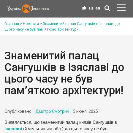
uk
ru
en
Главная
>
Новости
>
Знаменитий палац Сангушків в Ізяславі до
цього часу не був пам’яткою архітектури!
Знаменитий палац
Сангушків в Ізяславі до
цього часу не був
пам’яткою архітектури!
Опубліковано
Дмитро Смотрич
5 июня, 2025
Виявляється, що знаменитий палац князів Сангушків в
Ізяславі
(Хмельницька обл.) до цього часу не був