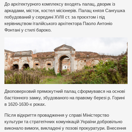
До архітектурного комплексу входять палац, дворик із
аркадами, місток, костел місіонерів. Палац князя Сангушка
побудований у середині ХVIІІ ст. за проєктом і під
керівництвом італійського архітектора Паоло Антоніо
Фонтані у стилі бароко.
Двоповерховий прямокутний палац сформувався на основі
бастіонного замку, збудованого на правому березі р. Горині
в 1620-1630-х роках.
Після відкриття провадження у справі Міністерство
культури та стратегічних комунікацій України добровільно
виконало вимоги, викладені у позові прокуратури. Внесення