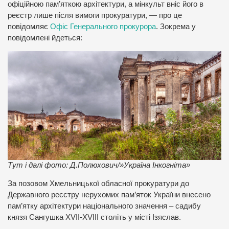
офіційною пам’яткою архітектури, а мінкульт вніс його в
реєстр лише після вимоги прокуратури, — про це
повідомляє
Офіс Генерального прокурора
. Зокрема у
повідомлені йдеться:
Тут і далі фото: Д.Полюхович/»Україна Інкогніта»
За позовом Хмельницької обласної прокуратури до
Державного реєстру нерухомих пам’яток України внесено
пам’ятку архітектури національного значення – садибу
князя Сангушка ХVII-ХVIІІ століть у місті Ізяслав.